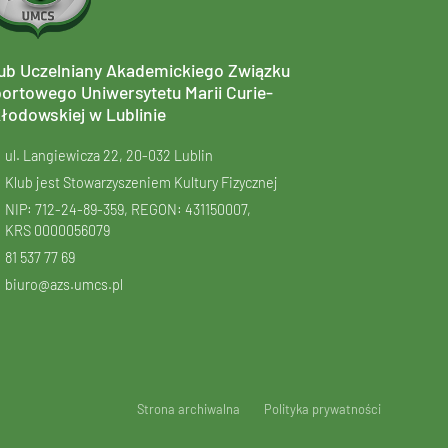
ub Uczelniany Akademickiego Związku
ortowego Uniwersytetu Marii Curie-
łodowskiej w Lublinie
ul. Langiewicza 22, 20-032 Lublin
Klub jest Stowarzyszeniem Kultury Fizycznej
NIP: 712-24-89-359, REGON: 431150007,
KRS
0000056079
81 537 77 69
biuro@azs.umcs.pl
Strona archiwalna
Polityka prywatności