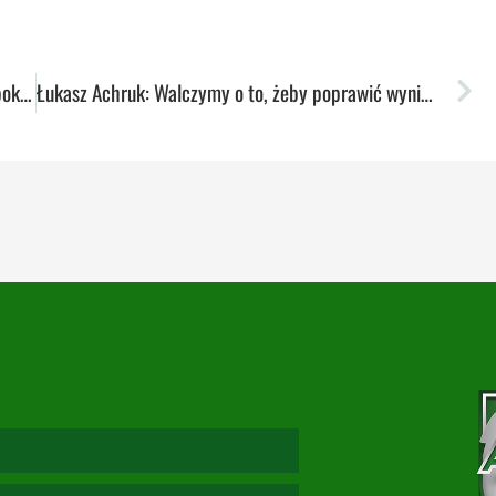
Wojciech Ignatiuk: Cel minimum to oczywiście spokojne utrzymanie. Wynik, który zaspokoi ambicje tej grupy to walka w play off
Łukasz Achruk: Walczymy o to, żeby poprawić wynik z zeszłego sezonu