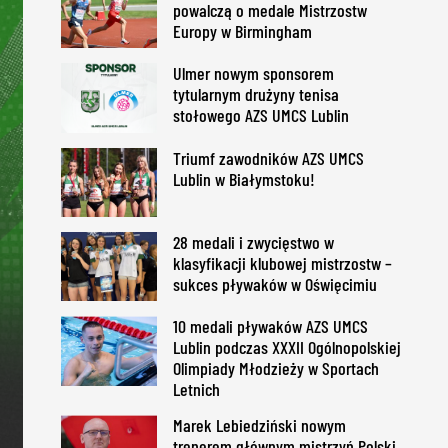
powalczą o medale Mistrzostw
Europy w Birmingham
Ulmer nowym sponsorem
tytularnym drużyny tenisa
stołowego AZS UMCS Lublin
Triumf zawodników AZS UMCS
Lublin w Białymstoku!
28 medali i zwycięstwo w
klasyfikacji klubowej mistrzostw –
sukces pływaków w Oświęcimiu
10 medali pływaków AZS UMCS
Lublin podczas XXXII Ogólnopolskiej
Olimpiady Młodzieży w Sportach
Letnich
Marek Lebiedziński nowym
trenerem głównym mistrzyń Polski