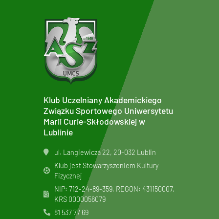
Klub Uczelniany Akademickiego
Związku Sportowego Uniwersytetu
Marii Curie-Skłodowskiej w
Lublinie
ul. Langiewicza 22, 20-032 Lublin
Klub jest Stowarzyszeniem Kultury
Fizycznej
NIP: 712-24-89-359, REGON: 431150007,
KRS
0000056079
81 537 77 69