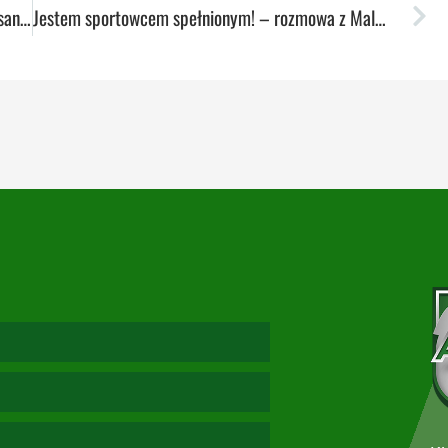
Liczę, że nauczę się polskiego! – rozmowa z Aleksandrą Stanaćev
Jestem sportowcem spełnionym! – rozmowa z Malwiną Kopron