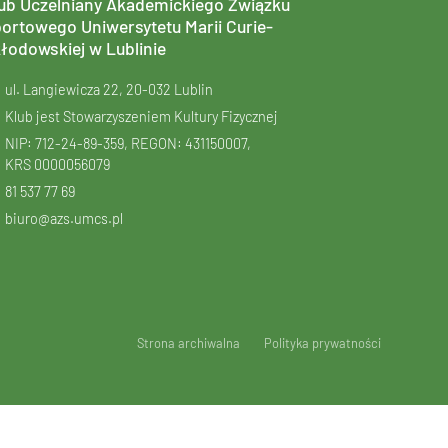
ub Uczelniany Akademickiego Związku
ortowego Uniwersytetu Marii Curie-
łodowskiej w Lublinie
ul. Langiewicza 22, 20-032 Lublin
Klub jest Stowarzyszeniem Kultury Fizycznej
NIP: 712-24-89-359, REGON: 431150007,
KRS
0000056079
81 537 77 69
biuro@azs.umcs.pl
Strona archiwalna
Polityka prywatności