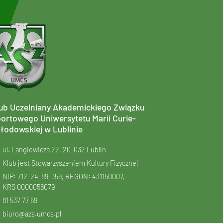
ub Uczelniany Akademickiego Związku
ortowego Uniwersytetu Marii Curie-
łodowskiej w Lublinie
ul. Langiewicza 22, 20-032 Lublin
Klub jest Stowarzyszeniem Kultury Fizycznej
NIP: 712-24-89-359, REGON: 431150007,
KRS
0000056079
81 537 77 69
biuro@azs.umcs.pl