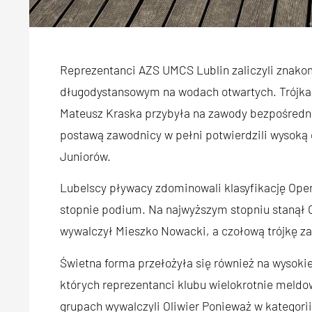
Reprezentanci AZS UMCS Lublin zaliczyli znako
długodystansowym na wodach otwartych. Trójka
Mateusz Kraska przybyła na zawody bezpośredn
postawą zawodnicy w pełni potwierdzili wysoką 
Juniorów.
Lubelscy pływacy zdominowali klasyfikację Open
stopnie podium. Na najwyższym stopniu stanął O
wywalczył Mieszko Nowacki, a czołową trójkę za
Świetna forma przełożyła się również na wysoki
których reprezentanci klubu wielokrotnie meldow
grupach wywalczyli Oliwier Ponieważ w kategorii 