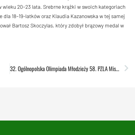
wieku 20–23 lata. Srebrne krążki w swoich kategoriach
e dla 18–19-latków oraz Klaudia Kazanowska w tej samej
tował Bartosz Skoczylas, który zdobył brązowy medal w
32. Ogólnopolska Olimpiada Młodzieży 58. PZLA Mistrzostwa Polski U18 – podsumowanie zawodników AZS UMCS Lublin