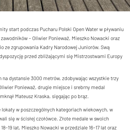
mity start podczas Pucharu Polski Open Water w pływaniu
 zawodników – Oliwier Ponieważ, Mieszko Nowacki oraz
io ze zgrupowania Kadry Narodowej Juniorów. Swą
dyspozycję przed zbliżającymi się Mistrzostwami Europy
 na dystansie 3000 metrów, zdobywając wszystkie trzy
liwier Ponieważ, drugie miejsce i srebrny medal
mknął Mateusz Kraska, sięgając po brąz.
e lokaty w poszczególnych kategoriach wiekowych, w
ali się w ścisłej czołówce. Złote medale w swoich
18–19 lat, Mieszko Nowacki w przedziale 16–17 lat oraz