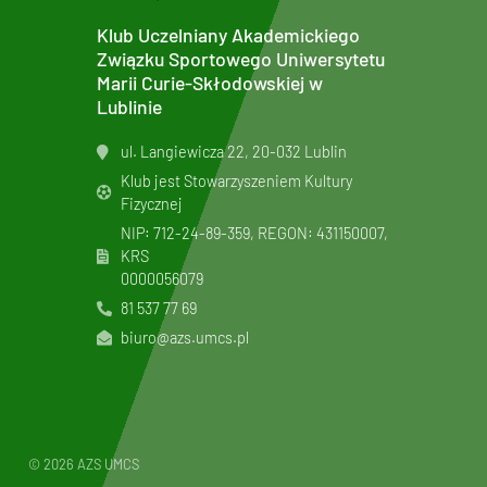
Klub Uczelniany Akademickiego
Związku Sportowego Uniwersytetu
Marii Curie-Skłodowskiej w
Lublinie
ul. Langiewicza 22, 20-032 Lublin
Klub jest Stowarzyszeniem Kultury
Fizycznej
NIP: 712-24-89-359, REGON: 431150007,
KRS
0000056079
81 537 77 69
biuro@azs.umcs.pl
© 2026 AZS UMCS