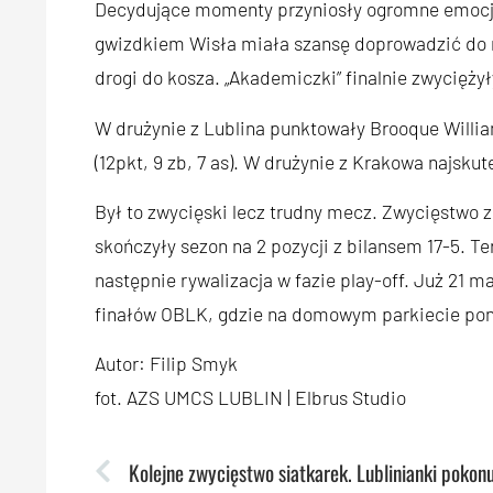
Decydujące momenty przyniosły ogromne emocj
gwizdkiem Wisła miała szansę doprowadzić do re
drogi do kosza. „Akademiczki” finalnie zwycięży
W drużynie z Lublina punktowały Brooque William
(12pkt, 9 zb, 7 as). W drużynie z Krakowa najskut
Był to zwycięski lecz trudny mecz. Zwycięstwo 
skończyły sezon na 2 pozycji z bilansem 17-5. T
następnie rywalizacja w fazie play-off. Już 21 m
finałów OBLK, gdzie na domowym parkiecie pon
Autor: Filip Smyk
fot. AZS UMCS LUBLIN | Elbrus Studio