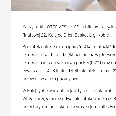
Koszykarki LOTTO AZS UMCS Lublin odniosły kol
finałowej 22. Kolejce Orlen Basket Ligi Kobiet.
Początek należał do gospodyń. „Akademiczki” do
skutecznie w ataku, dzięki czemu już w pierwsz
skuteczność rzutów za dwa punkty (53%) oraz do
rywalizacji – AZS lepiej dzielił się piłką (ponad
przewagi w ataku pozycyjnym.
W kolejnych kwartach pojawiły się jednak proble
Wisła zaczęła coraz odważniej atakować kosz. Ry
przechwytom oraz skutecznym akcjom zbliżyły s