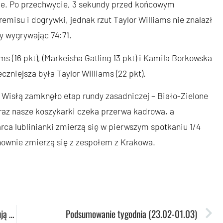
e. Po przechwycie, 3 sekundy przed końcowym
misu i dogrywki, jednak rzut Taylor Williams nie znalazł
ły wygrywając 74:71.
s (16 pkt), (Markeisha Gatling 13 pkt) i Kamila Borkowska
eczniejsza była Taylor Williams (22 pkt).
z Wisłą zamknęło etap rundy zasadniczej – Biało-Zielone
eraz nasze koszykarki czeka przerwa kadrowa, a
arca lublinianki zmierzą się w pierwszym spotkaniu 1/4
ownie zmierzą się z zespołem z Krakowa.
Kolejne zwycięstwo siatkarek. Lublinianki pokonują zespół ze Starego Sącza 3:1.
Podsumowanie tygodnia (23.02-01.03)