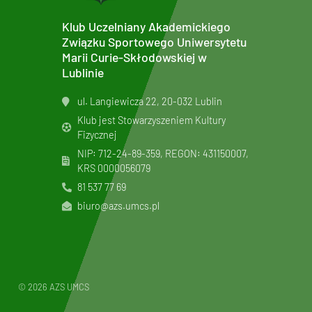
Klub Uczelniany Akademickiego
Związku Sportowego Uniwersytetu
Marii Curie-Skłodowskiej w
Lublinie
ul. Langiewicza 22, 20-032 Lublin
Klub jest Stowarzyszeniem Kultury
Fizycznej
NIP: 712-24-89-359, REGON: 431150007,
KRS
0000056079
81 537 77 69
biuro@azs.umcs.pl
© 2026 AZS UMCS