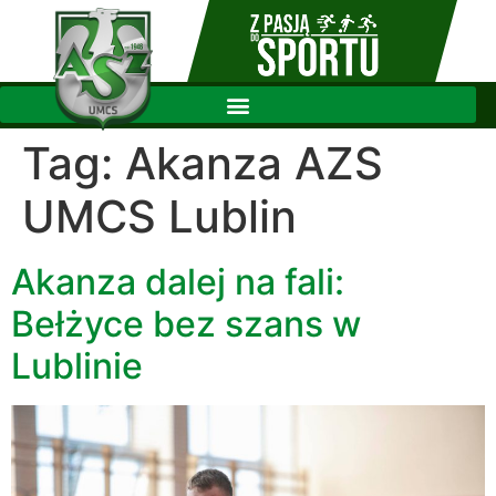
Tag:
Akanza AZS
UMCS Lublin
Akanza dalej na fali:
Bełżyce bez szans w
Lublinie