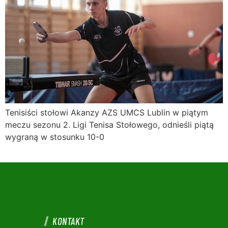
Tenisiści stołowi Akanzy AZS UMCS Lublin w piątym
meczu sezonu 2. Ligi Tenisa Stołowego, odnieśli piątą
wygraną w stosunku 10-0
KONTAKT