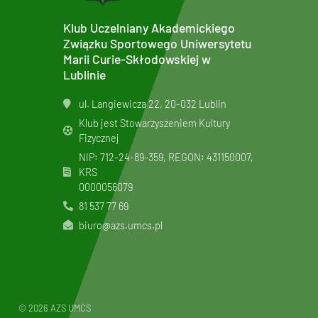
Klub Uczelniany Akademickiego
Związku Sportowego Uniwersytetu
Marii Curie-Skłodowskiej w
Lublinie
ul. Langiewicza 22, 20-032 Lublin
Klub jest Stowarzyszeniem Kultury
Fizycznej
NIP: 712-24-89-359, REGON: 431150007,
KRS
0000056079
81 537 77 69
biuro@azs.umcs.pl
© 2026 AZS UMCS