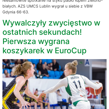
Niesamowite spotkanie na styku padło łupem zielono-
białych. AZS UMCS Lublin wygrał u siebie z VBW
Gdynia 66-63.
Wywalczyły zwycięstwo w
ostatnich sekundach!
Pierwsza wygrana
koszykarek w EuroCup