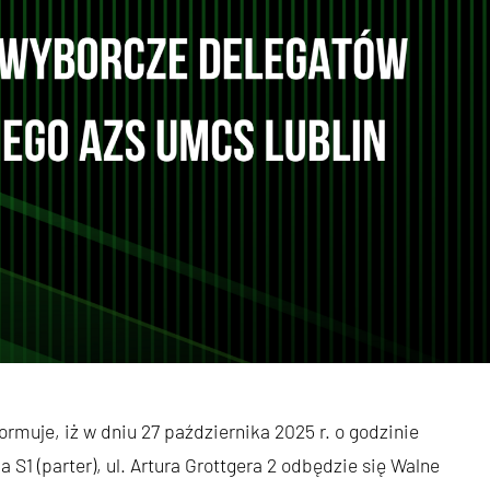
muje, iż w dniu 27 października 2025 r. o godzinie
S1 (parter), ul. Artura Grottgera 2 odbędzie się Walne