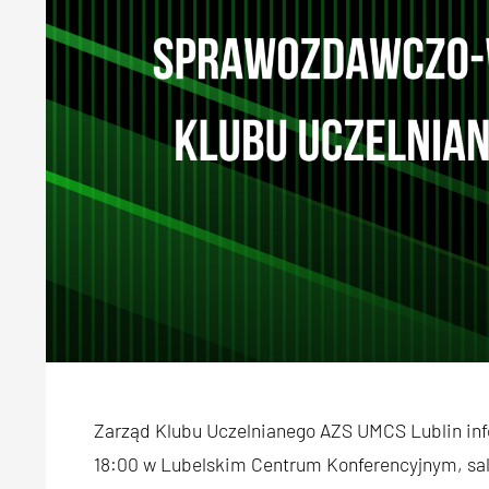
Zarząd Klubu Uczelnianego AZS UMCS Lublin infor
18:00 w Lubelskim Centrum Konferencyjnym, sala 