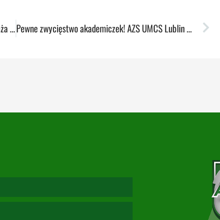
Udana inauguracja! DRS AZS UMCS Lublin zwycięża w Wieliczce po emocjonującym meczu
Pewne zwycięstwo akademiczek! AZS UMCS Lublin pokonał Artego Bydgoszcz