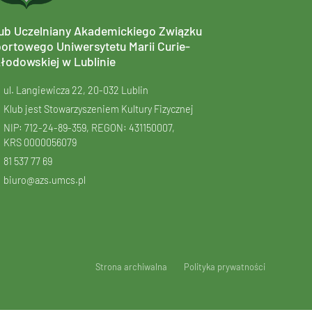
ub Uczelniany Akademickiego Związku
ortowego Uniwersytetu Marii Curie-
łodowskiej w Lublinie
ul. Langiewicza 22, 20-032 Lublin
Klub jest Stowarzyszeniem Kultury Fizycznej
NIP: 712-24-89-359, REGON: 431150007,
KRS
0000056079
81 537 77 69
biuro@azs.umcs.pl
Strona archiwalna
Polityka prywatności