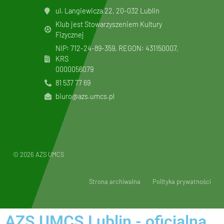
ul. Langiewicza 22, 20-032 Lublin
Klub jest Stowarzyszeniem Kultury
Fizycznej
NIP: 712-24-89-359, REGON: 431150007,
KRS
0000056079
81 537 77 69
biuro@azs.umcs.pl
© 2026 AZS UMCS
Strona archiwalna
Polityka prywatności
AZS UMCS Lublin - oficjalna