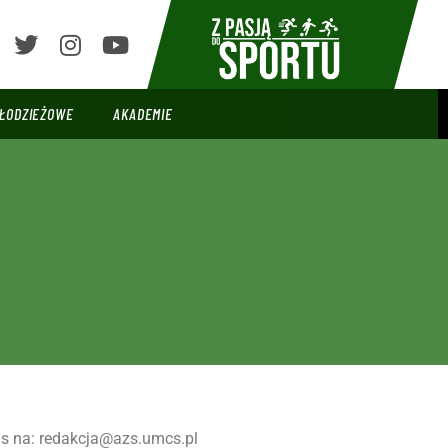
ŁODZIEŻOWE
AKADEMIE
nas na: redakcja@azs.umcs.pl