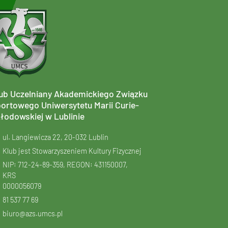
ub Uczelniany Akademickiego Związku
ortowego Uniwersytetu Marii Curie-
łodowskiej w Lublinie
ul. Langiewicza 22, 20-032 Lublin
Klub jest Stowarzyszeniem Kultury Fizycznej
NIP: 712-24-89-359, REGON: 431150007,
KRS
0000056079
81 537 77 69
biuro@azs.umcs.pl