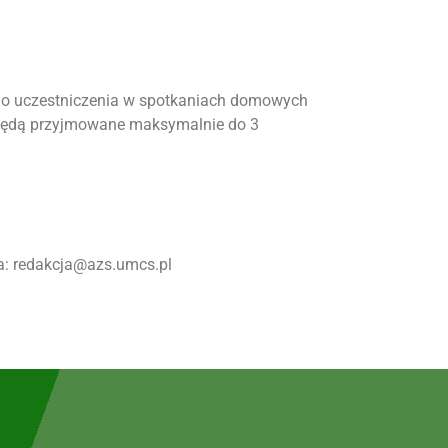
 do uczestniczenia w spotkaniach domowych
ę będą przyjmowane maksymalnie do 3
a: redakcja@azs.umcs.pl