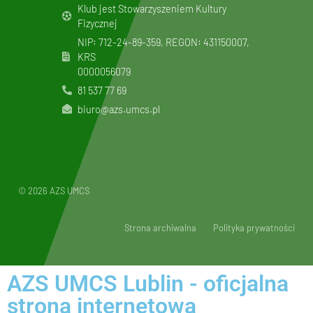
Klub jest Stowarzyszeniem Kultury
Fizycznej
NIP: 712-24-89-359, REGON: 431150007,
KRS
0000056079
81 537 77 69
biuro@azs.umcs.pl
© 2026 AZS UMCS
Strona archiwalna
Polityka prywatności
AZS UMCS Lublin - oficjalna
strona internetowa