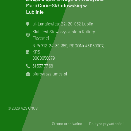
Marii Curie-Skłodowskiej w
Lublinie
ul. Langiewicza 22, 20-032 Lublin
Klub jest Stowarzyszeniem Kultury
Fizycznej
NIP: 712-24-89-359, REGON: 431150007,
KRS
0000056079
81 537 77 69
biuro@azs.umcs.pl
© 2026 AZS UMCS
Strona archiwalna
Polityka prywatności