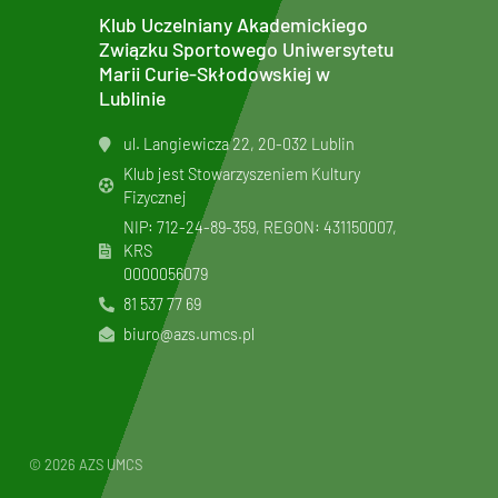
Klub Uczelniany Akademickiego
Związku Sportowego Uniwersytetu
Marii Curie-Skłodowskiej w
Lublinie
ul. Langiewicza 22, 20-032 Lublin
Klub jest Stowarzyszeniem Kultury
Fizycznej
NIP: 712-24-89-359, REGON: 431150007,
KRS
0000056079
81 537 77 69
biuro@azs.umcs.pl
© 2026 AZS UMCS