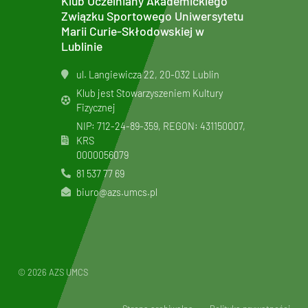
Klub Uczelniany Akademickiego
Związku Sportowego Uniwersytetu
Marii Curie-Skłodowskiej w
Lublinie
ul. Langiewicza 22, 20-032 Lublin
Klub jest Stowarzyszeniem Kultury
Fizycznej
NIP: 712-24-89-359, REGON: 431150007,
KRS
0000056079
81 537 77 69
biuro@azs.umcs.pl
© 2026 AZS UMCS