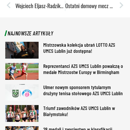
Wojciech Eljasz-Radzikowski: O końcowej klasyfikacji zadecydują detale
Ostatni domowy mecz akademiczek w rundzie zasadniczej z Mistrzem Polski
NAJNOWSZE ARTYKUŁY
Mistrzowska kolekcja ubrań LOTTO AZS
UMCS Lublin już dostępna!
Reprezentanci AZS UMCS Lublin powalczą o
medale Mistrzostw Europy w Birmingham
Ulmer nowym sponsorem tytularnym
drużyny tenisa stołowego AZS UMCS Lublin
Triumf zawodników AZS UMCS Lublin w
Białymstoku!
28 medali i zwycięstwo w klasyfikacji