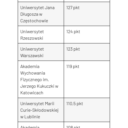
Uniwersytet Jana
127 pkt
Długosza w
Częstochowie
Uniwersytet
124 pkt
Rzeszowski
Uniwersytet
123 pkt
Warszawski
Akademia
119 pkt
Wychowania
Fizycznego im.
Jerzego Kukuczki w
Katowicach
Uniwersytet Marii
110,5 pkt
Curie-Skłodowskiej
w Lublinie
Akademia
108 pkt