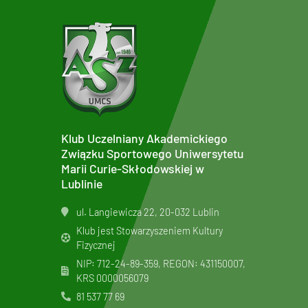
Klub Uczelniany Akademickiego
Związku Sportowego Uniwersytetu
Marii Curie-Skłodowskiej w
Lublinie
ul. Langiewicza 22, 20-032 Lublin
Klub jest Stowarzyszeniem Kultury
Fizycznej
NIP: 712-24-89-359, REGON: 431150007,
KRS
0000056079
81 537 77 69