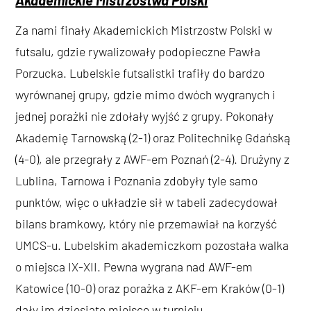
Akademickie Mistrzostwa Polski
Za nami finały Akademickich Mistrzostw Polski w
futsalu, gdzie rywalizowały podopieczne Pawła
Porzucka. Lubelskie futsalistki trafiły do bardzo
wyrównanej grupy, gdzie mimo dwóch wygranych i
jednej porażki nie zdołały wyjść z grupy. Pokonały
Akademię Tarnowską (2-1) oraz Politechnikę Gdańską
(4-0), ale przegrały z AWF-em Poznań (2-4). Drużyny z
Lublina, Tarnowa i Poznania zdobyły tyle samo
punktów, więc o układzie sił w tabeli zadecydował
bilans bramkowy, który nie przemawiał na korzyść
UMCS-u. Lubelskim akademiczkom pozostała walka
o miejsca IX-XII. Pewna wygrana nad AWF-em
Katowice (10-0) oraz porażka z AKF-em Kraków (0-1)
dały im dziesiąte miejsce w turnieju.