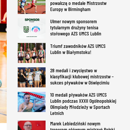
powalczą o medale Mistrzostw
Europy w Birmingham
Ulmer nowym sponsorem
tytularnym drużyny tenisa
stołowego AZS UMCS Lublin
Triumf zawodników AZS UMCS
Lublin w Białymstoku!
28 medali i zwycięstwo w
klasyfikacji klubowej mistrzostw –
sukces pływaków w Oświęcimiu
10 medali pływaków AZS UMCS
Lublin podczas XXXII Ogólnopolskiej
Olimpiady Młodzieży w Sportach
Letnich
Marek Lebiedziński nowym
trenerem głównym mistrzyń Polski