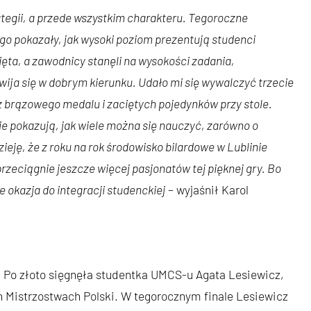
trategii, a przede wszystkim charakteru. Tegoroczne
 pokazały, jak wysoki poziom prezentują studenci
ięta, a zawodnicy stanęli na wysokości zadania,
wija się w dobrym kierunku. Udało mi się wywalczyć trzecie
ę z brązowego medalu i zaciętych pojedynków przy stole.
je pokazują, jak wiele można się nauczyć, zarówno o
zieję, że z roku na rok środowisko bilardowe w Lublinie
przeciągnie jeszcze więcej pasjonatów tej pięknej gry. Bo
tne okazja do integracji studenckiej
– wyjaśnił Karol
Po złoto sięgnęła studentka UMCS-u Agata Lesiewicz,
 Mistrzostwach Polski. W tegorocznym finale Lesiewicz