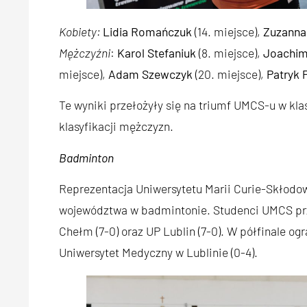
Kobiety:
Lidia Romańczuk
(14. miejsce),
Zuzanna
Mężczyźni
:
Karol Stefaniuk
(8. miejsce),
Joachim
miejsce),
Adam Szewczyk
(20. miejsce),
Patryk 
Te wyniki przełożyły się na triumf UMCS-u w kla
klasyfikacji mężczyzn.
Badminton
Reprezentacja Uniwersytetu Marii Curie-Skło
województwa w badmintonie. Studenci UMCS prz
Chełm (7-0) oraz UP Lublin (7-0). W półfinale ogra
Uniwersytet Medyczny w Lublinie (0-4).