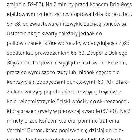
zmianie (52-53). Na 2 minuty przed końcem Bria Goss
efektownym rzutem za trzy doprowadziła do rezultatu
57-58, co zwiastowało niezwykle zaciętą końcówkę.
Ostatnie akcje kwarty należały jednak do
polkowiczanek, które wchodziły w decydującą część
spotkania z prowadzeniem 65-59. Zespół z Dolnego
Śląska bardzo pewnie wyglądał pod swoim koszem,
przez co wymuszone rzuty lublinianek często nie
kończyły się zdobyczami punktowymi (63-70). Biało-
zielone zaczęły popełniać coraz więcej błędów, z
kolei wicemistrzynie Polski wróciły do skuteczności,
którą prezentowały w pierwszej kwarcie (67-80). Na 3
minuty przed końcem starcia, pomimo trafienia
Veronici Burton, która popisała się dzisiaj double-
double, tablica wyświetlała rezultat 68-83. Chwilę