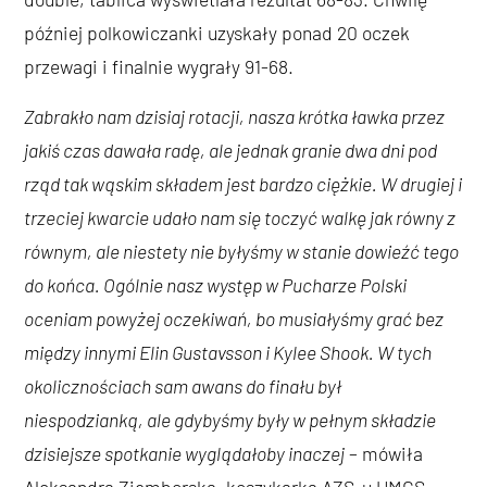
później polkowiczanki uzyskały ponad 20 oczek
przewagi i finalnie wygrały 91-68.
Zabrakło nam dzisiaj rotacji, nasza krótka ławka przez
jakiś czas dawała radę, ale jednak granie dwa dni pod
rząd tak wąskim składem jest bardzo ciężkie. W drugiej i
trzeciej kwarcie udało nam się toczyć walkę jak równy z
równym, ale niestety nie byłyśmy w stanie dowieźć tego
do końca. Ogólnie nasz występ w Pucharze Polski
oceniam powyżej oczekiwań, bo musiałyśmy grać bez
między innymi Elin Gustavsson i Kylee Shook. W tych
okolicznościach sam awans do finału był
niespodzianką, ale gdybyśmy były w pełnym składzie
dzisiejsze spotkanie wyglądałoby inaczej
– mówiła
Aleksandra Zięmborska, koszykarka AZS-u UMCS.