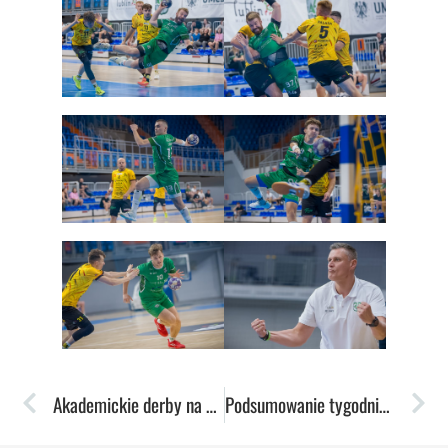
Akademickie derby na korzyść Częstochowianek!
Podsumowanie tygodnia: Powrót do elity, nowe transfery i inauguracja sezonu szczypiornistów!