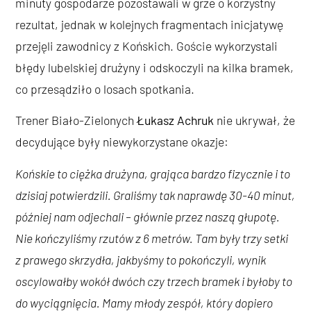
minuty gospodarze pozostawali w grze o korzystny
rezultat, jednak w kolejnych fragmentach inicjatywę
przejęli zawodnicy z Końskich. Goście wykorzystali
błędy lubelskiej drużyny i odskoczyli na kilka bramek,
co przesądziło o losach spotkania.
Trener Biało-Zielonych
Łukasz Achruk
nie ukrywał, że
decydujące były niewykorzystane okazje:
Końskie to ciężka drużyna, grająca bardzo fizycznie i to
dzisiaj potwierdzili. Graliśmy tak naprawdę 30-40 minut,
później nam odjechali – głównie przez naszą głupotę.
Nie kończyliśmy rzutów z 6 metrów. Tam były trzy setki
z prawego skrzydła, jakbyśmy to pokończyli, wynik
oscylowałby wokół dwóch czy trzech bramek i byłoby to
do wyciągnięcia. Mamy młody zespół, który dopiero