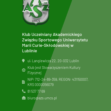
Klub Uczelniany Akademickiego
Związku Sportowego Uniwersytetu
Marii Curie-Skłodowskiej w
Lublinie
ul. Langiewicza 22, 20-032 Lublin
Klub jest Stowarzyszeniem Kultury
Fizycznej
NIP: 712-24-89-359, REGON: 431150007,
KRS
0000056079
81 537 77 69
biuro@azs.umcs.pl