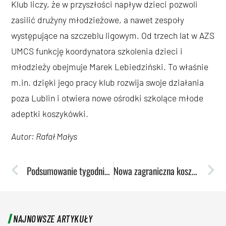
Klub liczy, że w przyszłości napływ dzieci pozwoli
zasilić drużyny młodzieżowe, a nawet zespoły
występujące na szczeblu ligowym. Od trzech lat w AZS
UMCS funkcję koordynatora szkolenia dzieci i
młodzieży obejmuje Marek Lebiedziński. To właśnie
m.in. dzięki jego pracy klub rozwija swoje działania
poza Lublin i otwiera nowe ośrodki szkolące młode
adeptki koszykówki.
Autor: Rafał Małys
Podsumowanie tygodnia: Pierwsze ligowe zwycięstwo szczypiornistów i tenisistek stołowych
Nowa zagraniczna koszykarka w lubelskim zespole
NAJNOWSZE ARTYKUŁY