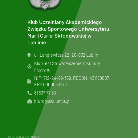
Klub Uczelniany Akademickiego
Związku Sportowego Uniwersytetu
Marii Curie-Skłodowskiej w
Lublinie
ul. Langiewicza 22, 20-032 Lublin
Klub jest Stowarzyszeniem Kultury
Fizycznej
NIP: 712-24-89-359, REGON: 431150007,
KRS
0000056079
81 537 77 69
biuro@azs.umcs.pl
© 2026 AZS UMCS