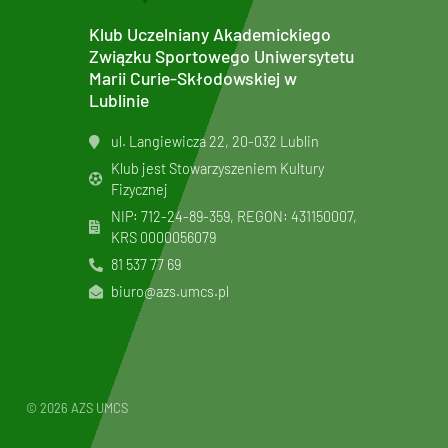
Klub Uczelniany Akademickiego
Związku Sportowego Uniwersytetu
Marii Curie-Skłodowskiej w
Lublinie
ul. Langiewicza 22, 20-032 Lublin
Klub jest Stowarzyszeniem Kultury
Fizycznej
NIP: 712-24-89-359, REGON: 431150007,
KRS
0000056079
81 537 77 69
biuro@azs.umcs.pl
© 2026 AZS UMCS