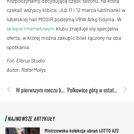
Rozpoczynamy decydującą część sezonu, na którą
czekali wszyscy kibice. Już 11 i 12 marca lublinianki w
lubelskiej hali MOSiR podejmą VBW Arkę Gdynia. W
sklepie internetowym
klubu znajduje się specjalna
oferta, w której można zakupić bilet łączony na oba
spotkania.
Fot. Elbrus Studio
Autor: Rafał Małys
W pierwszym meczu były skuteczniejsze. Przed nimi kolejne starcie z mistrzyniami kraju
Polkowice górą w ostatniej kolejce. Wiemy z kim gramy w play-offach
NAJNOWSZE ARTYKUŁY
Mistrzowska kolekcja ubrań LOTTO AZS