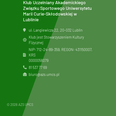
Klub Uczelniany Akademickiego
Związku Sportowego Uniwersytetu
Marii Curie-Skłodowskiej w
Lublinie
ul. Langiewicza 22, 20-032 Lublin
Klub jest Stowarzyszeniem Kultury
Fizycznej
NIP: 712-24-89-359, REGON: 431150007,
KRS
0000056079
81 537 77 69
biuro@azs.umcs.pl
© 2026 AZS UMCS