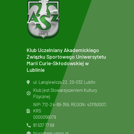
Klub Uczelniany Akademickiego
Związku Sportowego Uniwersytetu
Marii Curie-Skłodowskiej w
Lublinie
ul. Langiewicza 22, 20-032 Lublin
Klub jest Stowarzyszeniem Kultury
Fizycznej
NIP: 712-24-89-359, REGON: 431150007,
KRS
0000056079
81 537 77 69
biuro@azs.umcs.pl