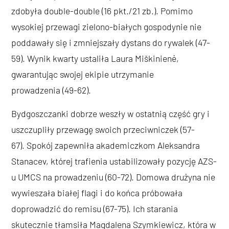
zdobyła double-double (16 pkt./21 zb.). Pomimo
wysokiej przewagi zielono-białych gospodynie nie
poddawały się i zmniejszały dystans do rywalek (47-
59). Wynik kwarty ustaliła Laura Miškinienė,
gwarantując swojej ekipie utrzymanie
prowadzenia (49-62).
Bydgoszczanki dobrze weszły w ostatnią część gry i
uszczupliły przewagę swoich przeciwniczek (57-
67). Spokój zapewniła akademiczkom Aleksandra
Stanacev, której trafienia ustabilizowały pozycję AZS-
u UMCS na prowadzeniu (60-72). Domowa drużyna nie
wywieszała białej flagi i do końca próbowała
doprowadzić do remisu (67-75). Ich starania
skutecznie tłamsiła Magdalena Szymkiewicz, która w