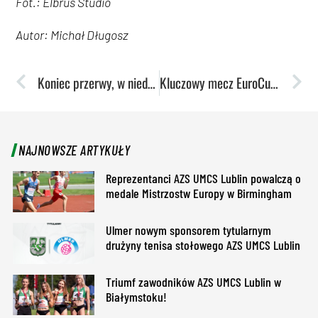
Fot.: Elbrus Studio
Autor: Michał Długosz
Koniec przerwy, w niedzielę koszykarki wracają do gry!
Kluczowy mecz EuroCup już w środę
NAJNOWSZE ARTYKUŁY
Reprezentanci AZS UMCS Lublin powalczą o
medale Mistrzostw Europy w Birmingham
Ulmer nowym sponsorem tytularnym
drużyny tenisa stołowego AZS UMCS Lublin
Triumf zawodników AZS UMCS Lublin w
Białymstoku!