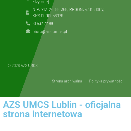
Fizycznej
NIP: 712-24-89-359, REGON: 431150007,
KRS
0000056079
81 537 77 69
biuro@azs.umcs.pl
© 2026 AZS UMCS
Strona archiwalna
Polityka prywatności
AZS UMCS Lublin - oficjalna
strona internetowa