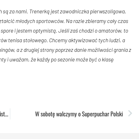
ch są za nami. Trenerką jest zawodniczka pierwszoligowa,
ztałcić młodych sportowców. Na razie zbieramy cały czas
spore i jestem optymistą. Jeśli zaś chodzi o amatorów, to
ów tenisa stołowego. Chcemy aktywizować tych ludzi, a
ngów, a z drugiej strony poprzez danie możliwości grania z
ty i uważam, że każdy po sezonie może być o klasę
Podsumowanie tygodnia: Młodzi lekkoatleci na mistrzostwach w Słubicach
W sobotę walczymy o Superpuchar Polski