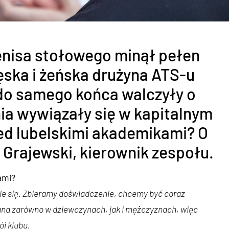
tenisa stołowego minął pełen
ęska i żeńska drużyna ATS-u
do samego końca walczyły o
nia wywiązały się w kapitalnym
rzed lubelskimi akademikami? O
 Grajewski, kierownik zespołu.
ami?
ie się. Zbieramy doświadczenie, chcemy być coraz
ana zarówno w dziewczynach, jak i mężczyznach, więc
j klubu.