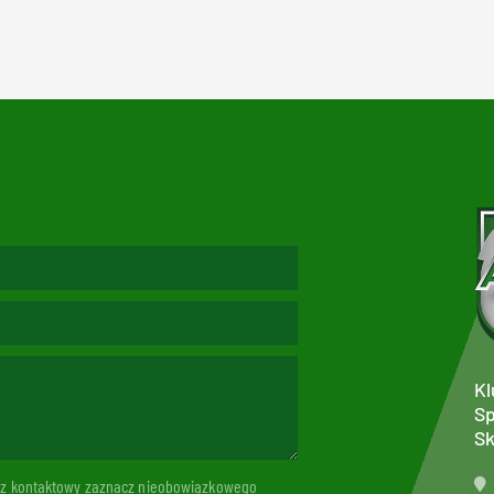
Kl
Sp
Sk
arz kontaktowy zaznacz nieobowiązkowego