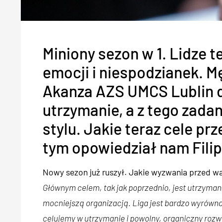
Miniony sezon w 1. Lidze 
emocji i niespodzianek. M
Akanza AZS UMCS Lublin 
utrzymanie, a z tego zada
stylu. Jakie teraz cele p
tym opowiedział nam Filip
Nowy sezon już ruszył. Jakie wyzwania przed w
Głównym celem, tak jak poprzednio, jest utrzyman
mocniejszą organizacją. Liga jest bardzo wyrówn
celujemy w utrzymanie i powolny, organiczny rozwó