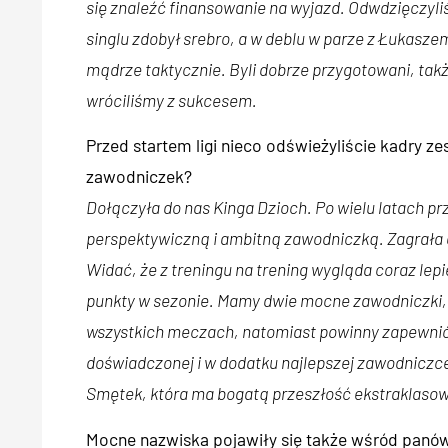
się znaleźć finansowanie na wyjazd. Odwdzięczyli
singlu zdobył srebro, a w deblu w parze z Łukasze
mądrze taktycznie. Byli dobrze przygotowani, także
wróciliśmy z sukcesem.
Przed startem ligi nieco odświeżyliście kadry 
zawodniczek?
Dołączyła do nas Kinga Dzioch. Po wielu latach pr
perspektywiczną i ambitną zawodniczką. Zagrała d
Widać, że z treningu na trening wygląda coraz lepi
punkty w sezonie. Mamy dwie mocne zawodniczki, 
wszystkich meczach, natomiast powinny zapewnić
doświadczonej i w dodatku najlepszej zawodniczce
Smętek, która ma bogatą przeszłość ekstraklaso
Mocne nazwiska pojawiły się także wśród panów