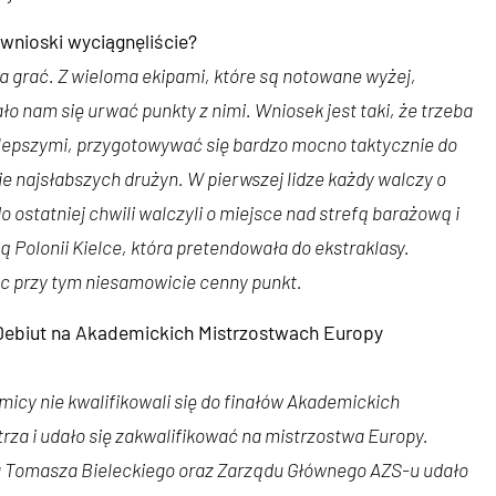
 wnioski wyciągnęliście?
a grać. Z wieloma ekipami, które są notowane wyżej,
 nam się urwać punkty z nimi. Wniosek jest taki, że trzeba
jlepszymi, przygotowywać się bardzo mocno taktycznie do
e najsłabszych drużyn. W pierwszej lidze każdy walczy o
 ostatniej chwili walczyli o miejsce nad strefą barażową i
ą Polonii Kielce, która pretendowała do ekstraklasy.
c przy tym niesamowicie cenny punkt.
 Debiut na Akademickich Mistrzostwach Europy
icy nie kwalifikowali się do finałów Akademickich
rza i udało się zakwalifikować na mistrzostwa Europy.
a Tomasza Bieleckiego oraz Zarządu Głównego AZS-u udało