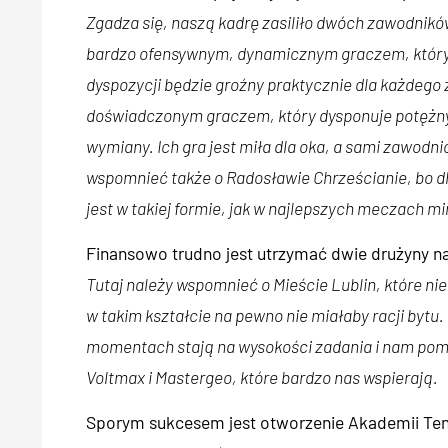
Zgadza się, naszą kadrę zasiliło dwóch zawodników
bardzo ofensywnym, dynamicznym graczem, który 
dyspozycji będzie groźny praktycznie dla każdego 
doświadczonym graczem, który dysponuje potężn
wymiany. Ich gra jest miła dla oka, a sami zawodn
wspomnieć także o Radosławie Chrześcianie, bo dl
jest w takiej formie, jak w najlepszych meczach mi
Finansowo trudno jest utrzymać dwie drużyny na
Tutaj należy wspomnieć o Mieście Lublin, które ni
w takim kształcie na pewno nie miałaby racji bytu.
momentach stają na wysokości zadania i nam poma
Voltmax i Mastergeo, które bardzo nas wspierają.
Sporym sukcesem jest otworzenie Akademii Ten