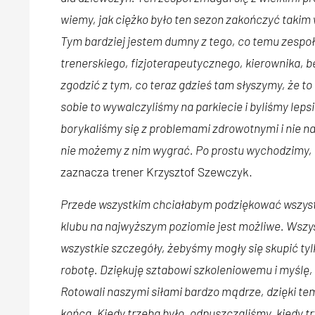
wiemy, jak ciężko było ten sezon zakończyć takim 
Tym bardziej jestem dumny z tego, co temu zespoł
trenerskiego, fizjoterapeutycznego, kierownika, b
zgodzić z tym, co teraz gdzieś tam słyszymy, że to
sobie to wywalczyliśmy na parkiecie i byliśmy leps
borykaliśmy się z problemami zdrowotnymi i nie n
nie możemy z nim wygrać. Po prostu wychodzimy, r
zaznacza trener Krzysztof Szewczyk.
Przede wszystkim chciałabym podziękować wszyst
klubu na najwyższym poziomie jest możliwe. Wszys
wszystkie szczegóły, żebyśmy mogły się skupić tylk
robotę. Dziękuję sztabowi szkoleniowemu i myślę,
Rotowali naszymi siłami bardzo mądrze, dzięki te
końca. Kiedy trzeba było, odpuszczaliśmy, kiedy tr