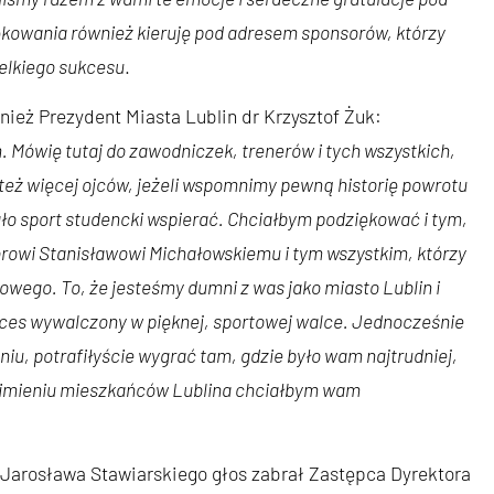
kowania również kieruję pod adresem sponsorów, którzy
ielkiego sukcesu
.
ież Prezydent Miasta Lublin dr Krzysztof Żuk:
 Mówię tutaj do zawodniczek, trenerów i tych wszystkich,
też więcej ojców, jeżeli wspomnimy pewną historię powrotu
ło sport studencki wspierać. Chciałbym podziękować i tym,
sorowi Stanisławowi Michałowskiemu i tym wszystkim, którzy
owego. To, że jesteśmy dumni z was jako miasto Lublin i
kces wywalczony w pięknej, sportowej walce. Jednocześnie
niu, potrafiłyście wygrać tam, gdzie było wam najtrudniej,
W imieniu mieszkańców Lublina chciałbym wam
Jarosława Stawiarskiego głos zabrał Zastępca Dyrektora