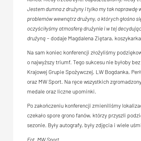
Jestem dumna z drużyny i tylko my tak naprawdę wie
problemów wewnątrz drużyny, o których głośno się
oczyściłyśmy atmosferę drużynie i w tej decyduj
drużyną
– dodaje Magdalena Ziętara, koszykarka 
Na sam koniec konferencji złożyliśmy podziękowa
o najwyższy triumf. Tego sukcesu nie byłoby be
Krajowej Grupie Spożywczej, LW Bogdanka, Perł
oraz MW Sport. Na ręce wszystkich zgromadzony
medale oraz liczne upominki.
Po zakończeniu konferencji zmieniliśmy lokaliza
czekało spore grono fanów, którzy przyszli podz
sezonie. Były autografy, były zdjęcia i wiele uś
Fot. MW Sport