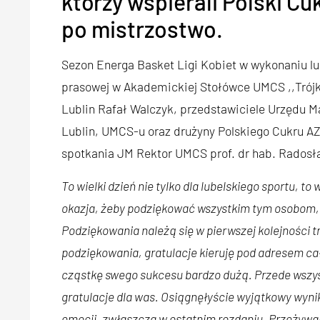
którzy wspierali Polski C
po mistrzostwo.
Sezon Energa Basket Ligi Kobiet w wykonaniu l
prasowej w Akademickiej Stołówce UMCS ,,Trójk
Lublin Rafał Walczyk, przedstawiciele Urzędu 
Lublin, UMCS-u oraz drużyny Polskiego Cukru A
spotkania JM Rektor UMCS prof. dr hab. Radosł
To wielki dzień nie tylko dla lubelskiego sportu, to
okazja, żeby podziękować wszystkim tym osobom, k
Podziękowania należą się w pierwszej kolejności
podziękowania, gratulacje kieruję pod adresem c
cząstkę swego sukcesu bardzo dużą. Przede wszys
gratulacje dla was. Osiągnęłyście wyjątkowy wynik
emocji, zwłaszcza w ostatnim rozdaniu. Przeżywal