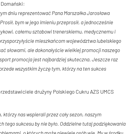
r Domański:
wym dniu reprezentować Pana Marszałka Jarosława
rosił, bym w jego imieniu przeprosił, a jednocześnie
zykowi, całemu sztabowi trenerskiemu, medycznemu i
 przysporzyłyście mieszkańcom województwa lubelskiego
pisać słowami, ale dokonałyście wielkiej promocji naszego
sport promocja jest najbardziej skuteczna. Jeszcze raz
 przede wszystkim życzę tym, którzy na ten sukces
, przedstawiciele drużyny Polskiego Cukru AZS UMCS
którzy nas wspierali przez cały sezon, naszym
ch tego sukcesu by nie było. Oddzielne tutaj podziękowania
roblemami, o których może niewiele osób wie. My w środku