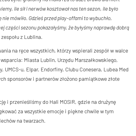
my, ile sił i nerwów kosztował nas ten sezon, ile było
 nie mówiło. Gdzieś przed play-offami to wybuchło,
ącej części sezonu pokazałyśmy, że byłyśmy naprawdę dobrą
zespołu z Lublina.
nia na ręce wszystkich, którzy wspierali zespół w walce
z wsparcia: Miasta Lublin, Urzędu Marszałkowskiego,
y, UMCS-u, Elpar, Endorfiny, Clubu Conesera, Lubea Med
ch sponsorów i partnerów złożono pamiątkowe złote
cję i przenieśliśmy do Hali MOSiR, gdzie na drużynę
iękować za wszystkie emocje i piękne chwile w tym
miechów na twarzach.