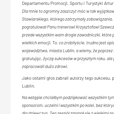
Departamentu Promocji, Sportu i Turystyki Artu
Dla mnie to ogromny zaszczyt móc w tak wyjątko
Stawiarskiego, którego zatrzymały zobowiązania. P
pogratulował Panu trenerowi Krzysztofowi Szewc
przede wszystkim wam drogie zawodniczki, które
wielkich emocji. To, co zrobiłyście, trudno jest o
województwa, miasta Lublin, a wiemy, że poprzez 
gratulując, życzę sukcesów w przyszłym roku, ale
zapracowali dużo zdrowi.
Jako ostatni głos zabrali autorzy tego sukcesu
Lublin.
Na wstępie chciałbym podziękować wszystkim tym, 
sponsorom, uczelni i wszystkim po kolei, bez który
dla dziewczyn. Ten zespół zmagał się z wielkimi p