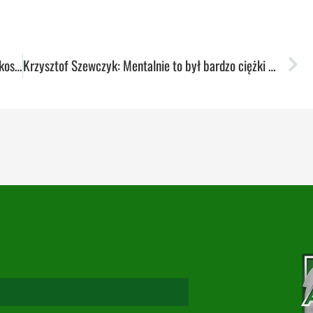
Podsumowanie tygodnia: Medalowy weekend dla koszykarek i pływaków
Krzysztof Szewczyk: Mentalnie to był bardzo ciężki sezon