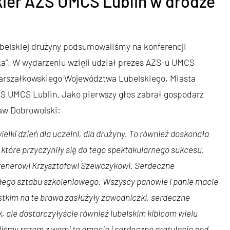
ukier AZS UMCS Lublin w drodze
ubelskiej drużyny podsumowaliśmy na konferencji
a”. W wydarzeniu wzięli udział prezes AZS-u UMCS
Marszałkowskiego Województwa Lubelskiego, Miasta
ZS UMCS Lublin. Jako pierwszy głos zabrał gospodarz
aw Dobrowolski:
 wielki dzień dla uczelni, dla drużyny. To również doskonała
tóre przyczyniły się do tego spektakularnego sukcesu.
 trenerowi Krzysztofowi Szewczykowi. Serdeczne
ałego sztabu szkoleniowego. Wszyscy panowie i panie macie
tkim na te brawa zasłużyły zawodniczki, serdeczne
, ale dostarczyłyście również lubelskim kibicom wielu
iśmy razem z wami te emocje i serdeczne gratulacje pod