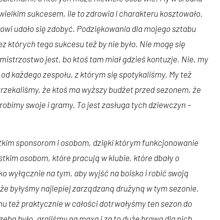
wielkim sukcesem, ile to zdrowia i charakteru kosztowało.
owi udało się zdobyć. Podziękowania dla mojego sztabu
ez których tego sukcesu też by nie było. Nie mogę się
 mistrzostwo jest, bo ktoś tam miał gdzieś kontuzje. Nie, my
i od każdego zespołu, z którym się spotykaliśmy. My też
arzekaliśmy, że ktoś ma wyższy budżet przed sezonem, że
obimy swoje i gramy. To jest zasługa tych dziewczyn
–
kim sponsorom i osobom, dzięki którym funkcjonowanie
tkim osobom, które pracują w klubie, które dbały o
o wyłącznie na tym, aby wyjść na boisko i robić swoją
 że byłyśmy najlepiej zarządzaną drużyną w tym sezonie.
mu też praktycznie w całości dotrwałyśmy ten sezon do
zeba było, graliśmy na maxa i za to duże brawa dla nich.