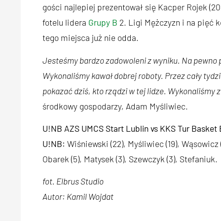
gości najlepiej prezentował się Kacper Rojek (2
fotelu lidera
Grupy B
2. Ligi Mężczyzn i na pięć 
tego miejsca już nie odda.
Jesteśmy bardzo zadowoleni z wyniku. Na pewno p
Wykonaliśmy kawał dobrej roboty. Przez cały tydz
pokazać dziś, kto rządzi w tej lidze. Wykonaliśmy
środkowy gospodarzy, Adam Myśliwiec.
U!NB AZS UMCS Start Lublin vs KKS Tur Basket B
U!NB:
Wiśniewski (22), Myśliwiec (19), Wąsowicz (
Obarek (5), Matysek (3), Szewczyk (3), Stefaniuk.
fot. Elbrus Studio
Autor: Kamil Wojdat