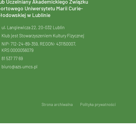
ub Uczelniany Akademickiego Związku
ortowego Uniwersytetu Marii Curie-
łodowskiej w Lublinie
ul. Langiewicza 22, 20-032 Lublin
Klub jest Stowarzyszeniem Kultury Fizycznej
NIP: 712-24-89-359, REGON: 431150007,
KRS
0000056079
81 537 77 69
biuro@azs.umcs.pl
Strona archiwalna
Polityka prywatności