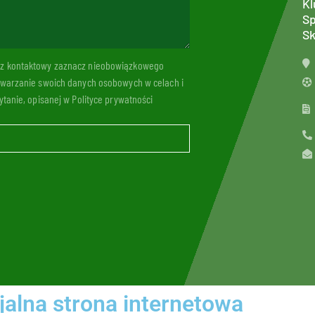
Kl
Sp
Sk
arz kontaktowy zaznacz nieobowiązkowego
twarzanie swoich danych osobowych w celach i
tanie, opisanej w Polityce prywatności
jalna strona internetowa