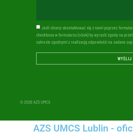
Jeśli chcesz skontaktować się z nami poprzez formul
checkboxa w formularzu (obok) by wyrazić zgodę na prze
zakresie zgodnymi z realizacją odpowiedzi na zadane zapy
WYŚLIJ
© 2026 AZS UMCS
AZS UMCS Lublin - ofic