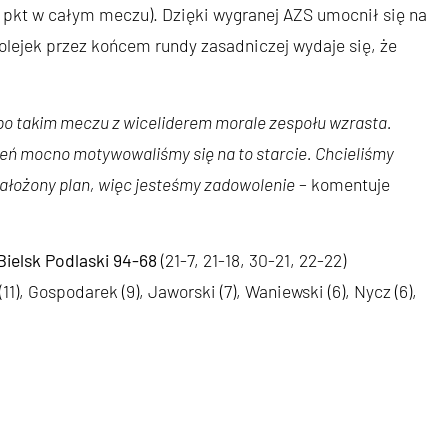
0 pkt w całym meczu). Dzięki wygranej AZS umocnił się na
kolejek przez końcem rundy zasadniczej wydaje się, że
o takim meczu z wiceliderem morale zespołu wzrasta.
ień mocno motywowaliśmy się na to starcie. Chcieliśmy
 założony plan, więc jesteśmy zadowolenie
– komentuje
ielsk Podlaski 94-68
(21-7, 21-18, 30-21, 22-22)
11), Gospodarek (9), Jaworski (7), Waniewski (6), Nycz (6),