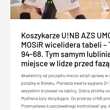
Koszykarze U!NB AZS UMCS
MOSiR wicelidera tabeli – 
94-68. Tym samym lublinia
miejsce w lidze przed fazą
Akademicy od początku meczu wzięli sprawy w sw
porażkę w Bielsku. Pierwsza kwarta wygrana 21-
wszystkim brylowali na tablicy. Dobra zbiórka 
Myśliwca były decydujące. Do przerwy U!NB prowa
Przemysława Łuszczewskiego kontrolowali grę, k