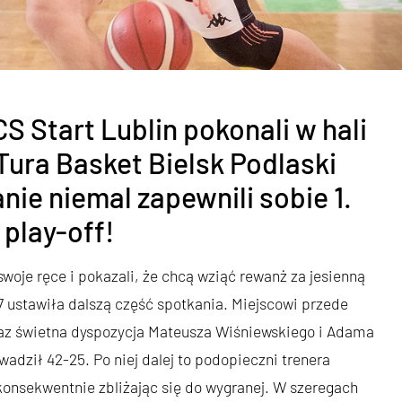
 Start Lublin pokonali w hali
Tura Basket Bielsk Podlaski
nie niemal zapewnili sobie 1.
 play-off!
oje ręce i pokazali, że chcą wziąć rewanż za jesienną
7 ustawiła dalszą część spotkania. Miejscowi przede
oraz świetna dyspozycja Mateusza Wiśniewskiego i Adama
dził 42-25. Po niej dalej to podopieczni trenera
onsekwentnie zbliżając się do wygranej. W szeregach