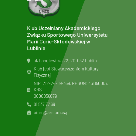
Klub Uczelniany Akademickiego
Związku Sportowego Uniwersytetu
Marii Curie-Skłodowskiej w
Lublinie
ul. Langiewicza 22, 20-032 Lublin
Klub jest Stowarzyszeniem Kultury
Fizycznej
NIP: 712-24-89-359, REGON: 431150007,
KRS
0000056079
81 537 77 69
biuro@azs.umcs.pl