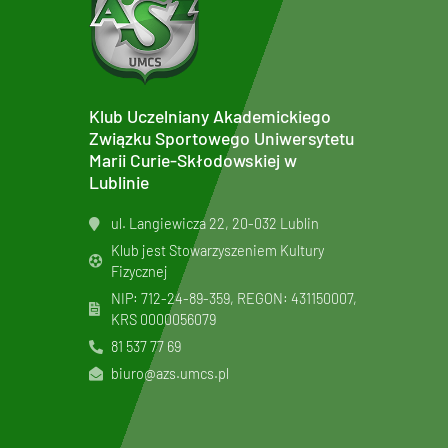
Klub Uczelniany Akademickiego
Związku Sportowego Uniwersytetu
Marii Curie-Skłodowskiej w
Lublinie
ul. Langiewicza 22, 20-032 Lublin
Klub jest Stowarzyszeniem Kultury
Fizycznej
NIP: 712-24-89-359, REGON: 431150007,
KRS
0000056079
81 537 77 69
biuro@azs.umcs.pl