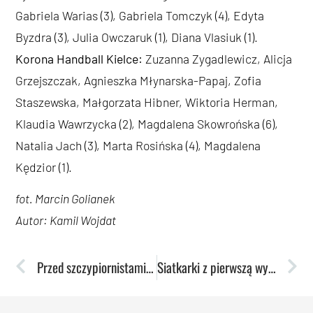
Gabriela Warias (3), Gabriela Tomczyk (4), Edyta
Byzdra (3), Julia Owczaruk (1), Diana Vlasiuk (1).
Korona Handball Kielce:
Zuzanna Zygadlewicz, Alicja
Grzejszczak, Agnieszka Młynarska-Papaj, Zofia
Staszewska, Małgorzata Hibner, Wiktoria Herman,
Klaudia Wawrzycka (2), Magdalena Skowrońska (6),
Natalia Jach (3), Marta Rosińska (4), Magdalena
Kędzior (1).
fot. Marcin Golianek
Autor: Kamil Wojdat
Przed szczypiornistami kluczowy mecz pierwszej części sezonu
Siatkarki z pierwszą wygraną w sezonie