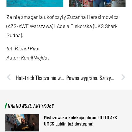
Za nią zmagania ukończyły Zuzanna Herasimowicz
(AZS-AWF Warszawa) i Adela Piskorska (UKS Shark
Rudna).
fot. Michał Piłat
Autor: Kamil Wojdat
Hat-trick Tkacza nie wystarczył. Remis w starciu z Tychami
Pewna wygrana. Szczypiorniści rozbili Bestios
NAJNOWSZE ARTYKUŁY
Mistrzowska kolekcja ubrań LOTTO AZS
UMCS Lublin już dostępna!