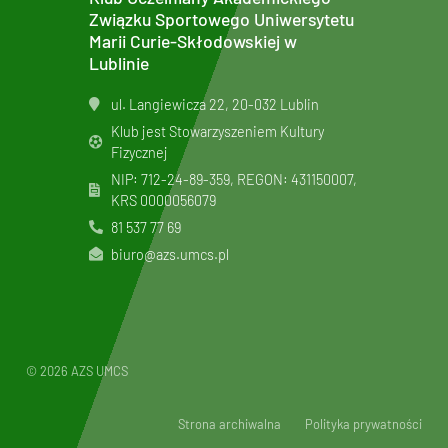
Związku Sportowego Uniwersytetu
Marii Curie-Skłodowskiej w
Lublinie
ul. Langiewicza 22, 20-032 Lublin
Klub jest Stowarzyszeniem Kultury
Fizycznej
NIP: 712-24-89-359, REGON: 431150007,
KRS
0000056079
81 537 77 69
biuro@azs.umcs.pl
© 2026 AZS UMCS
Strona archiwalna
Polityka prywatności