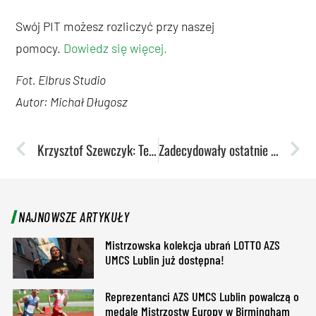
Swój PIT możesz rozliczyć przy naszej
pomocy.
Dowiedz się więcej.
Fot. Elbrus Studio
Autor: Michał Długosz
Krzysztof Szewczyk: Ten wynik jest dla nas zawodem
Zadecydowały ostatnie sekundy. Akademiczki kończą sezon ligowy na pierwszej fazie play-off
NAJNOWSZE ARTYKUŁY
Mistrzowska kolekcja ubrań LOTTO AZS
UMCS Lublin już dostępna!
Reprezentanci AZS UMCS Lublin powalczą o
medale Mistrzostw Europy w Birmingham