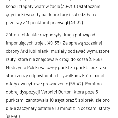
końcu złapały wiatr w żagle (36-28). Ostatecznie
gdynianki wróciły na dobre tory i schodziły na
przerwę z 11 punktami przewagi (43-32).
Żółto-niebieskie rozpoczęły drugą połowę od
imponujących trójek (49-35). Za sprawą szczelnej
obrony Arki lublinianki musiały oddawać wymuszone
rzuty, które nie znajdowały drogi do kosza (51-38).
Mistrzynie Polski walczyły punkt za punkt, lecz taki
stan rzeczy odpowiadał ich rywalkom, które nadal
miały dwucyfrowe prowadzenie (55-42). Pomimo
dobrej dyspozycji Veronici Burton, która poza 5
punktami zanotowała 10 asyst oraz 5 zbiórek, zielono-
białe zaczynały ostatnie 10 minut z 14 oczkami straty
(60-46).