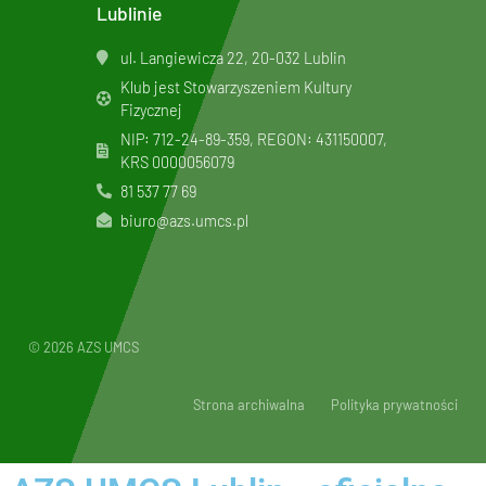
Lublinie
ul. Langiewicza 22, 20-032 Lublin
Klub jest Stowarzyszeniem Kultury
Fizycznej
NIP: 712-24-89-359, REGON: 431150007,
KRS
0000056079
81 537 77 69
biuro@azs.umcs.pl
© 2026 AZS UMCS
Strona archiwalna
Polityka prywatności