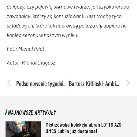
dołączy, czy pojawią się nowe twarze, jak szybko wrócą
zawodnicy, którzy są kontuzjowani. Jest trochę tych
składowych, które tak naprawdę pokażą się dopiero na
koniec sezonu w naszym wyniku.
Fot.: Michał Piłat
Autor: Michał Długosz
Podsumowanie tygodnia: Karolina Pęk z dwoma medalami na igrzyskach
Bartosz Kitliński: Ambicje są wysokie, bo apetyt rośnie w miarę jedzenia
NAJNOWSZE ARTYKUŁY
Mistrzowska kolekcja ubrań LOTTO AZS
UMCS Lublin już dostępna!