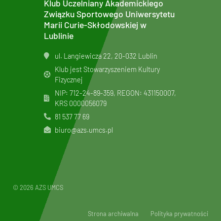
Klub Uczelniany Akademickiego
Związku Sportowego Uniwersytetu
Marii Curie-Skłodowskiej w
Lublinie
ul. Langiewicza 22, 20-032 Lublin
Klub jest Stowarzyszeniem Kultury
Fizycznej
NIP: 712-24-89-359, REGON: 431150007,
KRS
0000056079
81 537 77 69
biuro@azs.umcs.pl
© 2026 AZS UMCS
Strona archiwalna
Polityka prywatności