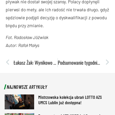
pływak nie dostał swojej szansy. Polacy dopłynęli
pierwsi do mety, ale ich radość nie trwała długo, gdyż
sędziowie podjęli decyzję o dyskwalifikacji z powodu
błędu przy zmianie.
Fot. Radosław Jóźwiak
Autor: Rafał Małys
Łukasz Żak: Wynikowo to mój najlepszy sezon w karierze
Podsumowanie tygodnia: Sezon AMP-ów i AMWL-i dobiegł końca
NAJNOWSZE ARTYKUŁY
Mistrzowska kolekcja ubrań LOTTO AZS
UMCS Lublin już dostępna!