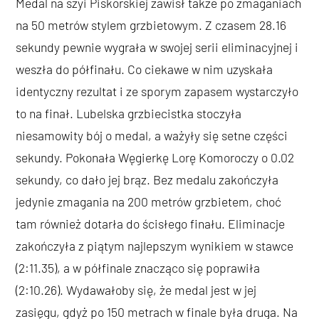
Medal na szyi Piskorskiej zawisł także po zmaganiach
na 50 metrów stylem grzbietowym. Z czasem 28.16
sekundy pewnie wygrała w swojej serii eliminacyjnej i
weszła do półfinału. Co ciekawe w nim uzyskała
identyczny rezultat i ze sporym zapasem wystarczyło
to na finał. Lubelska grzbiecistka stoczyła
niesamowity bój o medal, a ważyły się setne części
sekundy. Pokonała Węgierkę Lorę Komoroczy o 0.02
sekundy, co dało jej brąz. Bez medalu zakończyła
jedynie zmagania na 200 metrów grzbietem, choć
tam również dotarła do ścisłego finału. Eliminacje
zakończyła z piątym najlepszym wynikiem w stawce
(2:11.35), a w półfinale znacząco się poprawiła
(2:10.26). Wydawałoby się, że medal jest w jej
zasięgu, gdyż po 150 metrach w finale była druga. Na