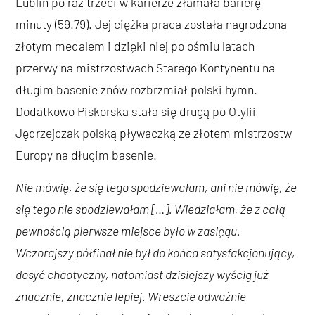
Lublin po raz trzeci w karierze złamała barierę
minuty (59.79). Jej ciężka praca została nagrodzona
złotym medalem i dzięki niej po ośmiu latach
przerwy na mistrzostwach Starego Kontynentu na
długim basenie znów rozbrzmiał polski hymn.
Dodatkowo Piskorska stała się drugą po Otylii
Jędrzejczak polską pływaczką ze złotem mistrzostw
Europy na długim basenie.
Nie mówię, że się tego spodziewałam, ani nie mówię, że
się tego nie spodziewałam […]. Wiedziałam, że z całą
pewnością pierwsze miejsce było w zasięgu.
Wczorajszy półfinał nie był do końca satysfakcjonujący,
dosyć chaotyczny, natomiast dzisiejszy wyścig już
znacznie, znacznie lepiej. Wreszcie odważnie