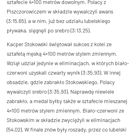
sztafecie 4×100 metrów dowolnym. Polacy z
Piszczorowiczem w składzie wywalczyli awans
(3:15.65), a w nim, już bez udziału lubelskiego
pływaka, sięgnęli po srebro (3:13.25).
Kacper Stokowski świętował sukces z kolei ze
sztafetą męską 4×100 metrów stylem zmiennym.
Wziął udział jedynie w eliminacjach, w których biało-
czerwoni uzyskali czwarty wynik (3:35.93). W innej
obsadzie, gdzie zabrakło Stokowskiego, Polacy
wywalczyli srebro (3:35.93). Naprawdę niewiele
zabrakło, a medal byłby także w sztafecie mieszanej
4×100 metrów stylem zmiennym. Biało-czerwoni ze
Stokowskim w składzie zwyciężyli w eliminacjach
(54.02). W finale znów były roszady, przez co lubelski