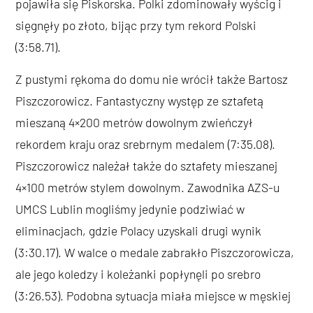
pojawiła się Piskorska. Polki zdominowały wyścig i
sięgnęły po złoto, bijąc przy tym rekord Polski
(3:58.71).
Z pustymi rękoma do domu nie wrócił także Bartosz
Piszczorowicz. Fantastyczny występ ze sztafetą
mieszaną 4×200 metrów dowolnym zwieńczył
rekordem kraju oraz srebrnym medalem (7:35.08).
Piszczorowicz należał także do sztafety mieszanej
4×100 metrów stylem dowolnym. Zawodnika AZS-u
UMCS Lublin mogliśmy jedynie podziwiać w
eliminacjach, gdzie Polacy uzyskali drugi wynik
(3:30.17). W walce o medale zabrakło Piszczorowicza,
ale jego koledzy i koleżanki popłynęli po srebro
(3:26.53). Podobna sytuacja miała miejsce w męskiej