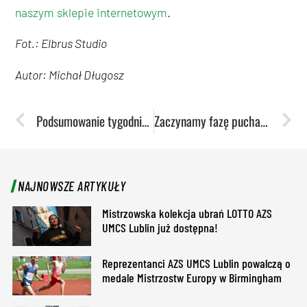
naszym sklepie internetowym
.
Fot.: Elbrus Studio
Autor: Michał Długosz
Podsumowanie tygodnia: Szczypiornistki wygrały z liderem
Zaczynamy fazę pucharową OBLK! Akademickie derby w ćwierćfinale
NAJNOWSZE ARTYKUŁY
Mistrzowska kolekcja ubrań LOTTO AZS
UMCS Lublin już dostępna!
Reprezentanci AZS UMCS Lublin powalczą o
medale Mistrzostw Europy w Birmingham