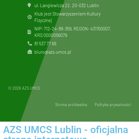
ul. Langiewicza 22, 20-032 Lublin
Klub jest Stowarzyszeniem Kultury
Fizycznej
NIP: 712-24-89-359, REGON: 431150007,
KRS
0000056079
81 537 77 69
biuro@azs.umcs.pl
© 2026 AZS UMCS
Strona archiwalna
Polityka prywatności
AZS UMCS Lublin - oficjalna