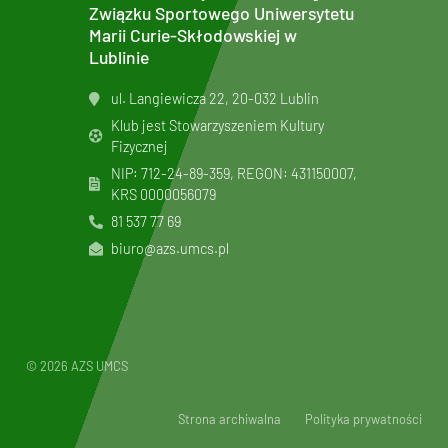
Związku Sportowego Uniwersytetu
Marii Curie-Skłodowskiej w
Lublinie
ul. Langiewicza 22, 20-032 Lublin
Klub jest Stowarzyszeniem Kultury
Fizycznej
NIP: 712-24-89-359, REGON: 431150007,
KRS
0000056079
81 537 77 69
biuro@azs.umcs.pl
© 2026 AZS UMCS
Strona archiwalna
Polityka prywatności