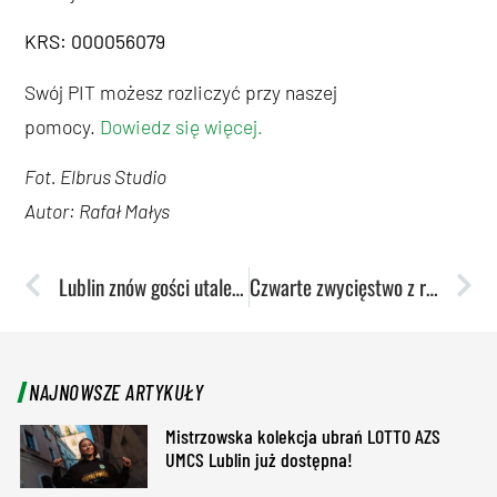
KRS: 000056079
Swój PIT możesz rozliczyć przy naszej
pomocy.
Dowiedz się więcej.
Fot. Elbrus Studio
Autor: Rafał Małys
Lublin znów gości utalentowane koszykarki. Ruszają półfinały mistrzostw Polski U17
Czwarte zwycięstwo z rzędu tenisistek stołowych
NAJNOWSZE ARTYKUŁY
Mistrzowska kolekcja ubrań LOTTO AZS
UMCS Lublin już dostępna!