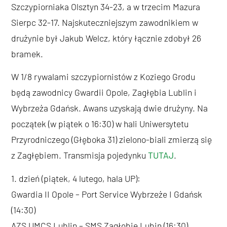
Szczypiorniaka Olsztyn 34-23, a w trzecim Mazura
Sierpc 32-17. Najskuteczniejszym zawodnikiem w
drużynie był Jakub Welcz, który łącznie zdobył 26
bramek.
W 1/8 rywalami szczypiornistów z Koziego Grodu
będą zawodnicy Gwardii Opole, Zagłębia Lublin i
Wybrzeża Gdańsk. Awans uzyskają dwie drużyny. Na
początek (w piątek o 16:30) w hali Uniwersytetu
Przyrodniczego (Głęboka 31) zielono-biali zmierzą się
z Zagłębiem. Transmisja pojedynku
TUTAJ
.
1. dzień (piątek, 4 lutego, hala UP):
Gwardia II Opole – Port Service Wybrzeże I Gdańsk
(14:30)
AZS UMCS Lublin – SMS Zagłębie Lubin (16:30)