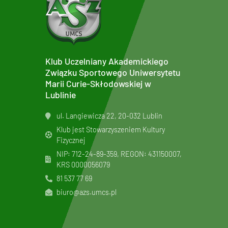
Klub Uczelniany Akademickiego
Związku Sportowego Uniwersytetu
Marii Curie-Skłodowskiej w
Lublinie
ul. Langiewicza 22, 20-032 Lublin
Klub jest Stowarzyszeniem Kultury
Fizycznej
NIP: 712-24-89-359, REGON: 431150007,
KRS
0000056079
81 537 77 69
biuro@azs.umcs.pl