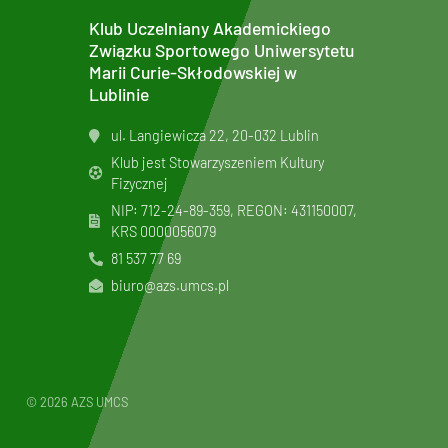
Klub Uczelniany Akademickiego
Związku Sportowego Uniwersytetu
Marii Curie-Skłodowskiej w
Lublinie
ul. Langiewicza 22, 20-032 Lublin
Klub jest Stowarzyszeniem Kultury
Fizycznej
NIP: 712-24-89-359, REGON: 431150007,
KRS
0000056079
81 537 77 69
biuro@azs.umcs.pl
© 2026 AZS UMCS