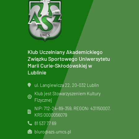
Klub Uczelniany Akademickiego
Związku Sportowego Uniwersytetu
Marii Curie-Skłodowskiej w
Lublinie
ul. Langiewicza 22, 20-032 Lublin
Klub jest Stowarzyszeniem Kultury
Fizycznej
NIP: 712-24-89-359, REGON: 431150007,
KRS
0000056079
81 537 77 69
biuro@azs.umcs.pl