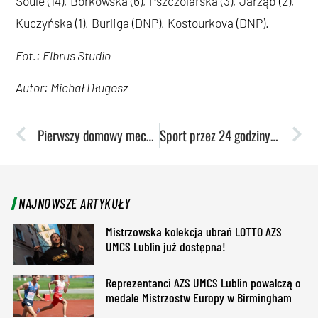
Soule (14), Borkowska (6), Pszczolarska (3), Jarząb (2),
Kuczyńska (1), Burliga (DNP), Kostourkova (DNP).
Fot.: Elbrus Studio
Autor: Michał Długosz
Pierwszy domowy mecz ligowy koszykarek już w niedzielę!
Sport przez 24 godziny! Zapisz się na Akademicką Dobę Sportu
NAJNOWSZE ARTYKUŁY
Mistrzowska kolekcja ubrań LOTTO AZS
UMCS Lublin już dostępna!
Reprezentanci AZS UMCS Lublin powalczą o
medale Mistrzostw Europy w Birmingham