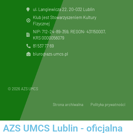
ul. Langiewicza 22, 20-032 Lublin
Klub jest Stowarzyszeniem Kultury
Fizycznej
NIP: 712-24-89-359, REGON: 431150007,
KRS
0000056079
81 537 77 69
biuro@azs.umcs.pl
© 2026 AZS UMCS
Strona archiwalna
Polityka prywatności
AZS UMCS Lublin - oficjalna