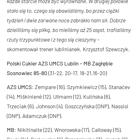
każde starcie może być wyrównane. W drugiej połowie
stało się to, czego się obawialiśmy, bo przez ciężki
tydzień i dwie zarwane noce zabrakło nam sił. Dobrze
dzieliliśmy się piłką, bo mieliśmy aż 25 asyst, trafialiśmy
rzuty trzypunktowe i z tego się cieszymy
–
skomentował trener lublinianek, Krzysztof Szewczyk.
Polski Cukier AZS UMCS Lublin – MB Zagłębie
Sosnowiec 85-80
(31-22, 20-17, 18-21,16-20)
AZS UMCS
: Zempare (16), Szymkiewicz (15), Stanaćev
(14), Miškinienė (12), Ullmann (12), Kulińska (6),
Trzeciak (6), Johnson (4), Goszczyńska (DNP), Nassisi
(DNP), Adamczuk (DNP).
MB
: Nikitinaite (22), Wnorowska (17), Calloway (15),