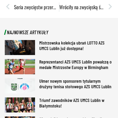
Seria zwycięstw przerwana. Gorzów górą w rewanżu
Wróciły na zwycięską ścieżkę. Toruń pokonany!
NAJNOWSZE ARTYKUŁY
Mistrzowska kolekcja ubrań LOTTO AZS
UMCS Lublin już dostępna!
Reprezentanci AZS UMCS Lublin powalczą o
medale Mistrzostw Europy w Birmingham
Ulmer nowym sponsorem tytularnym
drużyny tenisa stołowego AZS UMCS Lublin
Triumf zawodników AZS UMCS Lublin w
Białymstoku!