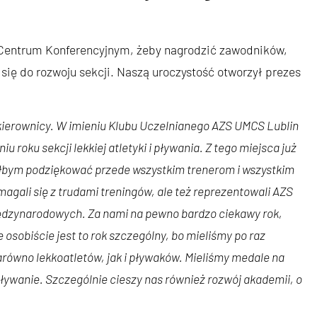
m Centrum Konferencyjnym, żeby nagrodzić zawodników,
i się do rozwoju sekcji. Naszą uroczystość otworzył prezes
 kierownicy. W imieniu Klubu Uczelnianego AZS UMCS Lublin
oku sekcji lekkiej atletyki i pływania. Z tego miejsca już
iałbym podziękować przede wszystkim trenerom i wszystkim
magali się z trudami treningów, ale też reprezentowali AZS
ędzynarodowych. Za nami na pewno bardzo ciekawy rok,
osobiście jest to rok szczególny, bo mieliśmy po raz
zarówno lekkoatletów, jak i pływaków. Mieliśmy medale na
ływanie. Szczególnie cieszy nas również rozwój akademii, o