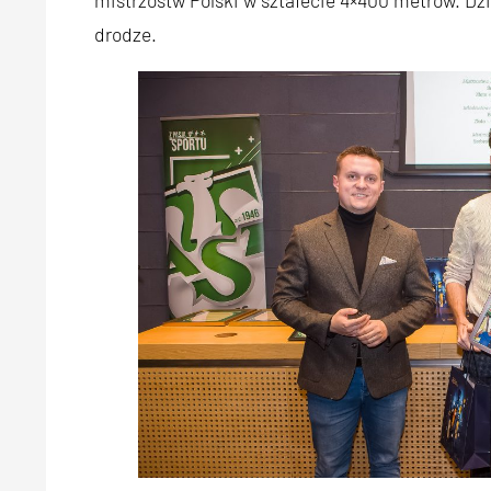
mistrzostw Polski w sztafecie 4×400 metrów. Dz
drodze.