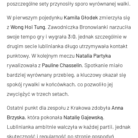
poszczególne sety przynosiły sporo wyrównanej walki.
W pierwszym pojedynku
Kamila Głodek
zmierzyła się
z
Wong Hoi Tung
. Zawodniczka Bronowianki narzuciła
swoje tempo gry i wygrała
3:0
, jednak szczególnie w
drugim secie lublinianka długo utrzymywała kontakt
punktowy. W kolejnym meczu
Natalia Partyka
rywalizowała z
Pauline Chasselin
. Spotkanie miało
bardziej wyrównany przebieg, a kluczowy okazał się
spokój rywalki w końcówkach, co pozwoliło jej
zwyciężyć w trzech setach.
Ostatni punkt dla zespołu z Krakowa zdobyła
Anna
Brzyska
, która pokonała
Natalię Gajewską
.
Lublinianka ambitnie walczyła w każdej partii, jednak
skuteczność i regularność po stronie gospodyń