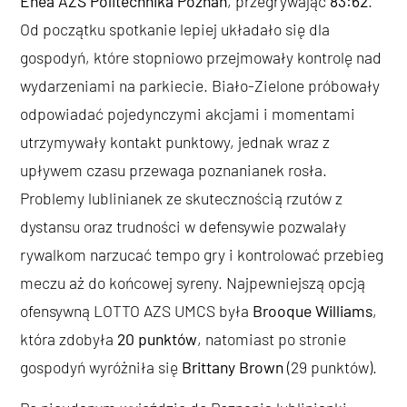
Enea AZS Politechnika Poznań
, przegrywając
83:62
.
Od początku spotkanie lepiej układało się dla
gospodyń, które stopniowo przejmowały kontrolę nad
wydarzeniami na parkiecie. Biało-Zielone próbowały
odpowiadać pojedynczymi akcjami i momentami
utrzymywały kontakt punktowy, jednak wraz z
upływem czasu przewaga poznanianek rosła.
Problemy lublinianek ze skutecznością rzutów z
dystansu oraz trudności w defensywie pozwalały
rywalkom narzucać tempo gry i kontrolować przebieg
meczu aż do końcowej syreny. Najpewniejszą opcją
ofensywną LOTTO AZS UMCS była
Brooque Williams
,
która zdobyła
20 punktów
, natomiast po stronie
gospodyń wyróżniła się
Brittany Brown
(29 punktów).