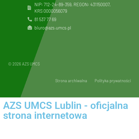
NIP: 712-24-89-359, REGON: 431150007,
KRS
0000056079
81 537 77 69
biuro@azs.umcs.pl
© 2026 AZS UMCS
Strona archiwalna
Polityka prywatności
AZS UMCS Lublin - oficjalna
strona internetowa