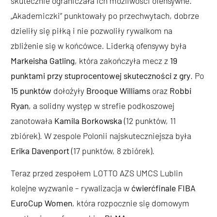
skutecznie ograniczała ich możliwości ofensywne.
„Akademiczki” punktowały po przechwytach, dobrze
dzieliły się piłką i nie pozwoliły rywalkom na
zbliżenie się w końcówce. Liderką ofensywy była
Markeisha Gatling
, która zakończyła mecz z
19
punktami przy stuprocentowej skuteczności z gry
. Po
15 punktów
dołożyły
Brooque Williams
oraz
Robbi
Ryan
, a solidny występ w strefie podkoszowej
zanotowała
Kamila Borkowska
(12 punktów, 11
zbiórek). W zespole Polonii najskuteczniejsza była
Erika Davenport
(17 punktów, 8 zbiórek).
Teraz przed zespołem LOTTO AZS UMCS Lublin
kolejne wyzwanie – rywalizacja w
ćwierćfinale FIBA
EuroCup Women
, która rozpocznie się domowym