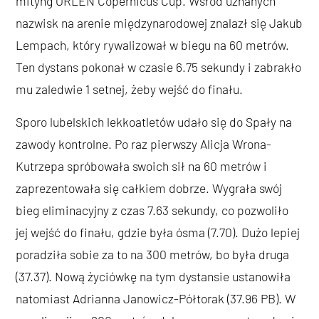
mityng ORLEN Copernicus Cup. Wśród uznanych
nazwisk na arenie międzynarodowej znalazł się Jakub
Lempach, który rywalizował w biegu na 60 metrów.
Ten dystans pokonał w czasie 6.75 sekundy i zabrakło
mu zaledwie 1 setnej, żeby wejść do finału.
Sporo lubelskich lekkoatletów udało się do Spały na
zawody kontrolne. Po raz pierwszy Alicja Wrona-
Kutrzepa spróbowała swoich sił na 60 metrów i
zaprezentowała się całkiem dobrze. Wygrała swój
bieg eliminacyjny z czas 7.63 sekundy, co pozwoliło
jej wejść do finału, gdzie była ósma (7.70). Dużo lepiej
poradziła sobie za to na 300 metrów, bo była druga
(37.37). Nową życiówkę na tym dystansie ustanowiła
natomiast Adrianna Janowicz-Półtorak (37.96 PB). W