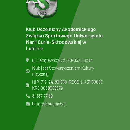
Klub Uczelniany Akademickiego
Związku Sportowego Uniwersytetu
Marii Curie-Skłodowskiej w
Lublinie
ul. Langiewicza 22, 20-032 Lublin
Klub jest Stowarzyszeniem Kultury
Fizycznej
NIP: 712-24-89-359, REGON: 431150007,
KRS
0000056079
81 537 77 69
biuro@azs.umcs.pl