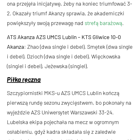
ona przejęła inicjatywę, żeby na koniec triumfować 3-
2. Okazały triumf Akanzy sprawia, że akademiczki
powiększyły swoją przewagę nad
strefą barażową
.
ATS Akanza AZS UMCS Lublin – KTS Gliwice
10-0
Akanza
: Zhao (dwa single i debel), Smętek (dwa single
i debel), Dzioch (dwa single i debel), Więckowska
(singiel i debel), Jeżewska (singiel).
Piłka ręczna
Szczypiornistki MKS-u AZS UMCS Lublin kończą
pierwszą rundę sezonu zwycięstwem, bo pokonały na
wyjeździe AZS Uniwersytet Warszawski 33-24.
Lubelska ekipa pojechała na mecz w ogromnym
osłabieniu, gdyż kadra składała się z zaledwie