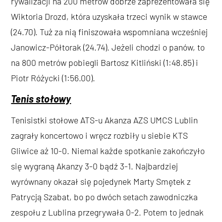
rywalizacji na 200 metrów dobrze zaprezentowała się
Wiktoria Drozd, która uzyskała trzeci wynik w stawce
(24.70). Tuż za nią finiszowała wspomniana wcześniej
Janowicz-Półtorak (24.74). Jeżeli chodzi o panów, to
na 800 metrów pobiegli Bartosz Kitliński (1:48.85) i
Piotr Różycki (1:56.00).
Tenis stołowy
Tenisistki stołowe ATS-u Akanza AZS UMCS Lublin
zagrały koncertowo i wręcz rozbiły u siebie KTS
Gliwice aż 10-0. Niemal każde spotkanie zakończyło
się wygraną Akanzy 3-0 bądź 3-1. Najbardziej
wyrównany okazał się pojedynek Marty Smętek z
Patrycją Szabat, bo po dwóch setach zawodniczka
zespołu z Lublina przegrywała 0-2. Potem to jednak