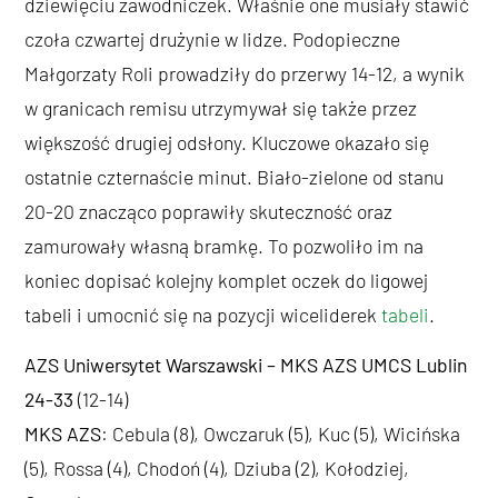
dziewięciu zawodniczek. Właśnie one musiały stawić
czoła czwartej drużynie w lidze. Podopieczne
Małgorzaty Roli prowadziły do przerwy 14-12, a wynik
w granicach remisu utrzymywał się także przez
większość drugiej odsłony. Kluczowe okazało się
ostatnie czternaście minut. Biało-zielone od stanu
20-20 znacząco poprawiły skuteczność oraz
zamurowały własną bramkę. To pozwoliło im na
koniec dopisać kolejny komplet oczek do ligowej
tabeli i umocnić się na pozycji wiceliderek
tabeli
.
AZS Uniwersytet Warszawski – MKS AZS UMCS Lublin
24-33
(12-14)
MKS AZS
: Cebula (8), Owczaruk (5), Kuc (5), Wicińska
(5), Rossa (4), Chodoń (4), Dziuba (2), Kołodziej,