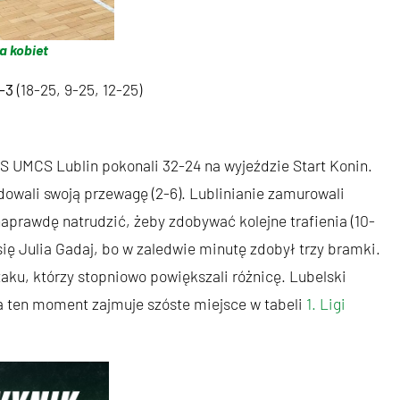
a kobiet
-3
(18-25, 9-25, 12-25)
AZS UMCS Lublin pokonali 32-24 na wyjeździe Start Konin.
owali swoją przewagę (2-6). Lublinianie zamurowali
naprawdę natrudzić, żeby zdobywać kolejne trafienia (10-
się Julia Gadaj, bo w zaledwie minutę zdobył trzy bramki.
aku, którzy stopniowo powiększali różnicę. Lubelski
na ten moment zajmuje szóste miejsce w tabeli
1. Ligi