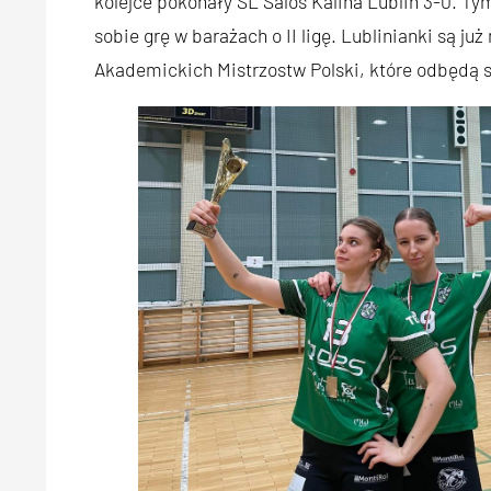
kolejce pokonały SL Salos Kalina Lublin 3-0. T
sobie grę w barażach o II ligę. Lublinianki są 
Akademickich Mistrzostw Polski, które odbędą 