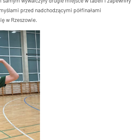
ym samym wywalczyły drugie miejsce w tabeli i zapewniły
już myślami przed nadchodzącymi półfinałami
się w Rzeszowie.