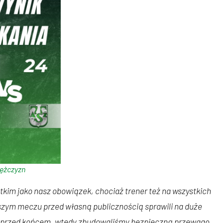
mężczyzn
kim jako nasz obowiązek, chociaż trener też na wszystkich
wszym meczu przed własną publicznością sprawili na duże
ut przed końcem, wtedy zbudowaliśmy bezpieczną przewagę.