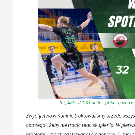
fot.
AZS UMCS Lublin – piłka ręczna 
Zwycięstwo w Koninie traktowaliśmy przede wszyst
ostrzegał, żeby nie tracić tego skupienia. W pier
problemy i mecz rozstrzygnął się dopiero 10 min