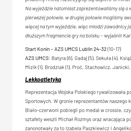
Na wyjeździe natomiast zaprezentowaliśmy się o wi
pierwszej połowie, w drugiej połowie mogliśmy s
więcej na tym wyjeździe, więc młodzi zawodnicy ja
dłuższym fragmencie gry na boisku
– wyjaśnił Kar
Start Konin – AZS UMCS Lublin 24-32
(10-17)
AZS UMCS
: Batyra (6), Gadaj (5), Sekuła (4), Ksią
Mizik (1), Brodziak (1), Proć, Stachowicz, Janicki
Lekkoatletyka
Reprezentacja Wojska Polskiego rywalizowała 
Sportowych. W gronie reprezentantów naszego kra
Biało-czerwoni pobiegli po medal w crossie, czyl
sztafety weszli Michał Rozmys oraz wracająca po
zanonotwały za to Izabela Paszkiewicz i Angelik