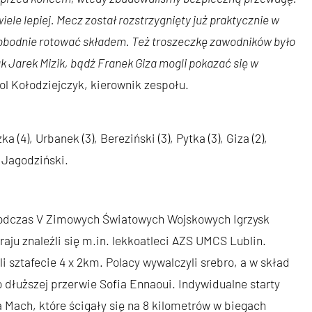
ele lepiej. Mecz został rozstrzygnięty już praktycznie w
wobodnie rotować składem. Też troszeczkę zawodników było
k Jarek Mizik, bądź Franek Giza mogli pokazać się w
ol Kołodziejczyk, kierownik zespołu.
żka (4), Urbanek (3), Bereziński (3), Pytka (3), Giza (2),
, Jagodziński.
podczas V Zimowych Światowych Wojskowych Igrzysk
ju znaleźli się m.in. lekkoatleci AZS UMCS Lublin.
i sztafecie 4 x 2km. Polacy wywalczyli srebro, a w skład
 dłuższej przerwie Sofia Ennaoui. Indywidualne starty
a Mach, które ścigały się na 8 kilometrów w biegach