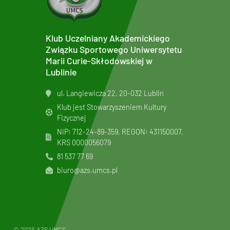
Klub Uczelniany Akademickiego
Związku Sportowego Uniwersytetu
Marii Curie-Skłodowskiej w
Lublinie
ul. Langiewicza 22, 20-032 Lublin
Klub jest Stowarzyszeniem Kultury
Fizycznej
NIP: 712-24-89-359, REGON: 431150007,
KRS
0000056079
81 537 77 69
biuro@azs.umcs.pl