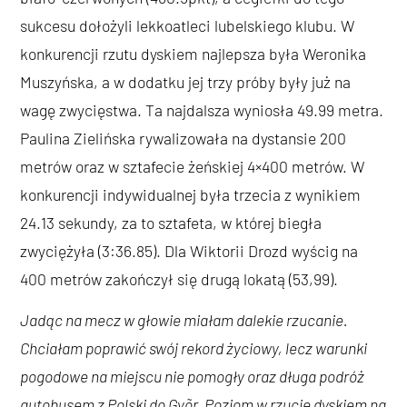
sukcesu dołożyli lekkoatleci lubelskiego klubu. W
konkurencji rzutu dyskiem najlepsza była Weronika
Muszyńska, a w dodatku jej trzy próby były już na
wagę zwycięstwa. Ta najdalsza wyniosła 49.99 metra.
Paulina Zielińska rywalizowała na dystansie 200
metrów oraz w sztafecie żeńskiej 4×400 metrów. W
konkurencji indywidualnej była trzecia z wynikiem
24.13 sekundy, za to sztafeta, w której biegła
zwyciężyła (3:36.85). Dla Wiktorii Drozd wyścig na
400 metrów zakończył się drugą lokatą (53,99).
Jadąc na mecz w głowie miałam dalekie rzucanie.
Chciałam poprawić swój rekord życiowy, lecz warunki
pogodowe na miejscu nie pomogły oraz długa podróż
autobusem z Polski do Gyõr. Poziom w rzucie dyskiem na