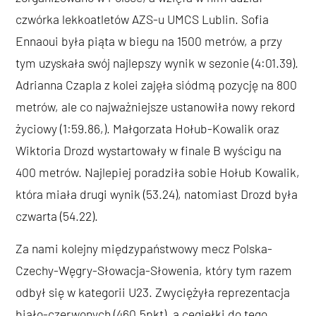
czwórka lekkoatletów AZS-u UMCS Lublin. Sofia
Ennaoui była piąta w biegu na 1500 metrów, a przy
tym uzyskała swój najlepszy wynik w sezonie (4:01.39).
Adrianna Czapla z kolei zajęła siódmą pozycję na 800
metrów, ale co najważniejsze ustanowiła nowy rekord
życiowy (1:59.86,). Małgorzata Hołub-Kowalik oraz
Wiktoria Drozd wystartowały w finale B wyścigu na
400 metrów. Najlepiej poradziła sobie Hołub Kowalik,
która miała drugi wynik (53.24), natomiast Drozd była
czwarta (54.22).
Za nami kolejny międzypaństwowy mecz Polska-
Czechy-Węgry-Słowacja-Słowenia, który tym razem
odbył się w kategorii U23. Zwyciężyła reprezentacja
biało-czerwonych (460.5pkt), a cegiełki do tego