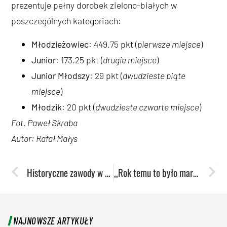
prezentuje pełny dorobek zielono-białych w
poszczególnych kategoriach:
Młodzieżowiec
: 449.75 pkt (
pierwsze miejsce
)
Junior
: 173.25 pkt (
drugie miejsce
)
Junior Młodszy
: 29 pkt (
dwudzieste piąte
miejsce
)
Młodzik
: 20 pkt (
dwudzieste czwarte miejsce
)
Fot. Paweł Skraba
Autor: Rafał Małys
Historyczne zawody w Chorzowie
,,Rok temu to było marzenie, które wydawało się tak naprawdę odległe” – rozmowa z Bartoszem Kitlińskim.
NAJNOWSZE ARTYKUŁY