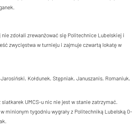
aganek.
 nie zdołali zrewanżować się Politechnice Lubelskiej i
eść zwycięstwa w turnieju i zajmuje czwartą lokatę w
 Jarosiński, Kołdunek, Stępniak, Januszanis, Romaniuk,
ż siatkarek UMCS-u nic nie jest w stanie zatrzymać.
a w minionym tygodniu wygrały z Politechniką Lubelską 0-
ak.