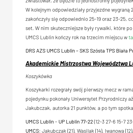
zwiastował, że będzie to jednostronny pojedyne
W kolejnym odpowiedziały przyjezdne wygraną 25-
zakończyły się odpowiednio 25-19 oraz 23-25, co
set. W nim skuteczniejsze były rywalki, które p
UMCS Lublin kończy rok na trzecim miejscu w
ta
DRS AZS UMCS Lublin – SKS Szósta TPS Biała P
Akademickie Mistrzostwa Województwa L
Koszykówka
Koszykarki rozegrały swój pierwszy mecz w ra
pojedynku pokonały Uniwersytet Przyrodniczy aż
Jakubczak, autorka 21 punktów, a po tym spotk
UMCS Lublin
–
UP Lublin
77-22
(12-3 27-6 15-7 23
UMCS
: Jakubczak (21), Wasilak (14), Iwanowa (12)