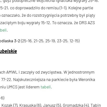
k, gdyż podopieczne Wojciecha Ignatiuka wygrały 25-16.
21, co doprowadziło do remisu (1-1). Kolejne partie
 oznaczało, że do rozstrzygnięcia potrzebny był piąty
o zaciętym boju wygrały 15-12. To oznacza, że DRS AZS
beli
.
odlaska 3-2
(25-16, 21-25, 25-19, 23-25, 12-15)
ubelskie
mach AMWL i zaczęły od zwycięstwa. W jednostronnym
 77-22. Najskuteczniejsza na parkiecie była Weronika
aniu UMCS jest liderem
tabeli
.
-6)
, Kozak (7), Krasuska (6), Janusz (5), Gromadzka (4), Tabin