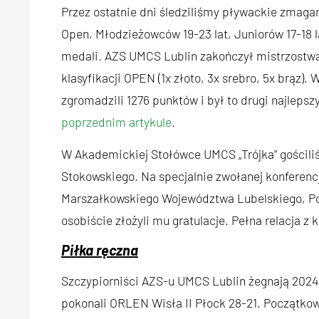
Przez ostatnie dni śledziliśmy pływackie zmag
Open, Młodzieżowców 19-23 lat, Juniorów 17-18 
medali. AZS UMCS Lublin zakończył mistrzostwa
klasyfikacji OPEN (1x złoto, 3x srebro, 5x brąz)
zgromadzili 1276 punktów i był to drugi najleps
poprzednim artykule
.
W Akademickiej Stołówce UMCS „Trójka” gościli
Stokowskiego. Na specjalnie zwołanej konferencj
Marszałkowskiego Województwa Lubelskiego, Po
osobiście złożyli mu gratulacje. Pełna relacja z
Piłka ręczna
Szczypiorniści AZS-u UMCS Lublin żegnają 2024
pokonali ORLEN Wisła II Płock 28-21. Początkow