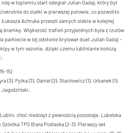
rolę w topiemiu start odegrał Julian Gadaj, który był
ciokrotnie do siatki w pierwszej połowie, co pozwoliło
 Łukasza Achruka przeszli samych siebie w kolejnej
ą bramkę. Większość trafień przyjezdnych była z rzutów
 Na parkiecie w tej odsłonie brylował duet Julian Gadaj –
ekipy w tym sezonie, dzięki czemu lublinianie kończą
i
.
15-15)
yra (3), Pytka (3), Daniel (2), Stachowicz (1), Urbanek (1),
, Jagodziński.
ublin, choć niedosyt z pewnością pozostaje. Lubelska
 Szóstka TPS Biała Podlaska (2-3). Pierwszy set