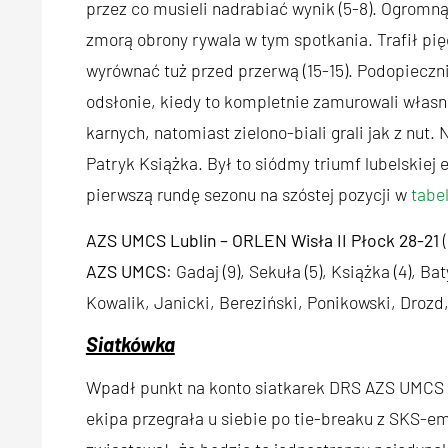
przez co musieli nadrabiać wynik (5-8). Ogromną 
zmorą obrony rywala w tym spotkania. Trafił pię
wyrównać tuż przed przerwą (15-15). Podopieczni
odsłonie, kiedy to kompletnie zamurowali własn
karnych, natomiast zielono-biali grali jak z nut.
Patryk Książka. Był to siódmy triumf lubelskiej 
pierwszą rundę sezonu na szóstej pozycji w
tabel
AZS UMCS Lublin – ORLEN Wisła II Płock 28-21
(
AZS UMCS
: Gadaj (9), Sekuła (5), Książka (4), Bat
Kowalik, Janicki, Bereziński, Ponikowski, Drozd
Siatkówka
Wpadł punkt na konto siatkarek DRS AZS UMCS L
ekipa przegrała u siebie po tie-breaku z SKS-em