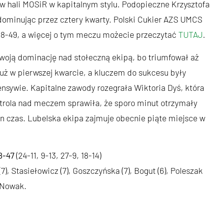
 w hali MOSiR w kapitalnym stylu. Podopieczne Krzysztofa
dominując przez cztery kwarty. Polski Cukier AZS UMCS
 88-49, a więcej o tym meczu możecie przeczytać
TUTAJ
.
swoją dominację nad stołeczną ekipą, bo triumfował aż
uż w pierwszej kwarcie, a kluczem do sukcesu były
nsywie. Kapitalne zawody rozegrała Wiktoria Dyś, która
trola nad meczem sprawiła, że sporo minut otrzymały
n czas. Lubelska ekipa zajmuje obecnie piąte miejsce w
8-47
(24-11, 9-13, 27-9, 18-14)
7), Stasiełowicz (7), Goszczyńska (7), Bogut (6), Poleszak
, Nowak.