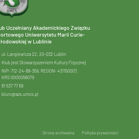
ub Uczelniany Akademickiego Związku
ortowego Uniwersytetu Marii Curie-
łodowskiej w Lublinie
ul. Langiewicza 22, 20-032 Lublin
Klub jest Stowarzyszeniem Kultury Fizycznej
NIP: 712-24-89-359, REGON: 431150007,
KRS
0000056079
81 537 77 69
biuro@azs.umcs.pl
Strona archiwalna
Polityka prywatności