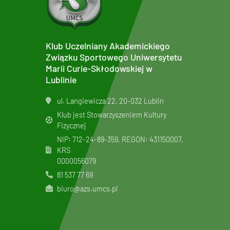
Klub Uczelniany Akademickiego
Związku Sportowego Uniwersytetu
Marii Curie-Skłodowskiej w
Lublinie
ul. Langiewicza 22, 20-032 Lublin
Klub jest Stowarzyszeniem Kultury
Fizycznej
NIP: 712-24-89-359, REGON: 431150007,
KRS
0000056079
81 537 77 69
biuro@azs.umcs.pl