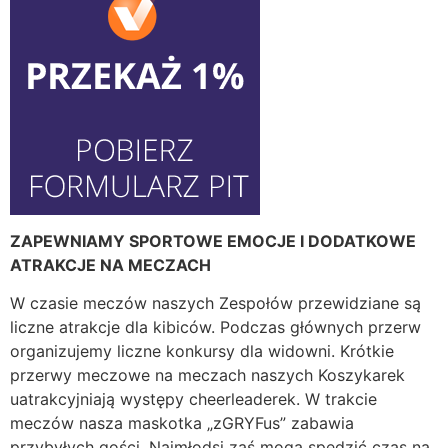
ZAPEWNIAMY SPORTOWE EMOCJE I DODATKOWE
ATRAKCJE NA MECZACH
W czasie meczów naszych Zespołów przewidziane są
liczne atrakcje dla kibiców. Podczas głównych przerw
organizujemy liczne konkursy dla widowni. Krótkie
przerwy meczowe na meczach naszych Koszykarek
uatrakcyjniają występy cheerleaderek. W trakcie
meczów nasza maskotka „zGRYFus” zabawia
przybyłych gości. Najmłodsi zaś mogą spędzić czas na